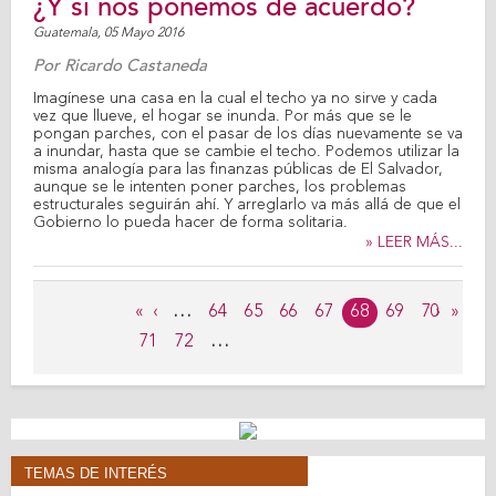
¿Y si nos ponemos de acuerdo?
Guatemala,
05 Mayo 2016
Por
Ricardo Castaneda
Imagínese una casa en la cual el techo ya no sirve y cada
vez que llueve, el hogar se inunda. Por más que se le
pongan parches, con el pasar de los días nuevamente se va
a inundar, hasta que se cambie el techo. Podemos utilizar la
misma analogía para las finanzas públicas de El Salvador,
aunque se le intenten poner parches, los problemas
estructurales seguirán ahí. Y arreglarlo va más allá de que el
Gobierno lo pueda hacer de forma solitaria.
» LEER MÁS...
Páginas
«
‹
…
64
65
66
67
68
69
70
›
»
71
72
…
TEMAS DE INTERÉS