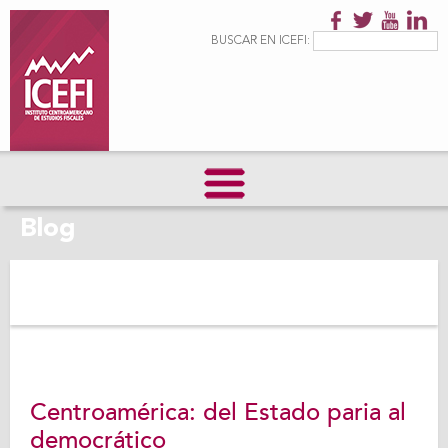
Pasar al
contenido
Formulario de
Buscar
BUSCAR EN ICEFI:
principal
búsqueda
Blog
Centroamérica: del Estado paria al
democrático