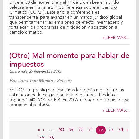
Entre el 30 de noviembre y el 11 de diciembre el mundo
celebrará en París la 21ª Conferencia sobre el Cambio
Climático (COP21). Este año la conferencia es
transcendental para avanzar en un marco jurídico global
que permita frenar las emisiones de efecto invernadero y
fortalecer los programas de mitigación y adaptación al
cambio climático.
» LEER MÁS...
(Otro) Mal momento para hablar de
impuestos
Guatemala,
27 Noviembre 2015
Por
Jonathan Menkos Zeissig
En 2007, un prestigioso investigador danés me mostró las
estimaciones de carga tributaria que su país tendría al
llegar el 2040: 60% del PIB. En 2006, el pago de impuestos ya
representaba el 50%.
» LEER MÁS...
Páginas
«
‹
…
68
69
70
71
72
73
74
›
»
75
76