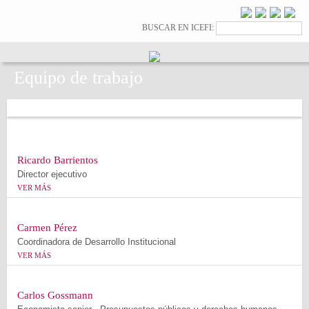
Pasar al
contenido
Formulario de
Buscar
BUSCAR EN ICEFI:
principal
búsqueda
Equipo de trabajo
Ricardo Barrientos
Director ejecutivo
VER MÁS
Carmen Pérez
Coordinadora de Desarrollo Institucional
VER MÁS
Carlos Gossmann