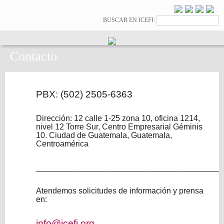
Pasar al
contenido
Formulario de
Buscar
BUSCAR EN ICEFI:
principal
búsqueda
Contacto
PBX: (502) 2505-6363
Dirección: 12 calle 1-25 zona 10, oficina 1214,
nivel 12 Torre Sur, Centro Empresarial Géminis
10. Ciudad de Guatemala, Guatemala,
Centroamérica
_________________________________________
Atendemos solicitudes de información y prensa
en:
info@icefi.org