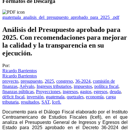
Formatos de Descarga
guatemala_analisis_del_presupuesto_aprobado_para_2025_.pdf
Análisis del Presupuesto aprobado para
2025. Con recomendaciones para mejorar
la calidad y la transparencia en su
ejecución.
Por:
Ricardo Barrientos
Ricardo Barrientos
proyecto
,
presupuesto
,
2025
,
congreso
,
36-2024
,
comisión de
finanzas
,
Arévalo
,
Ingresos tributarios
,
impuestos
,
política fiscal
,
finanzas públicas
,
Proyecciones
,
ingresos
,
gastos
,
egresos
,
deuda
,
déficit fiscal
,
inversión
,
guatemala
,
quetzales
,
economía
,
carga
tributaria
,
resultados
,
SAT
,
Icefi.
Documento para el Diálogo Fiscal elaborado por el Instituto
Centroamericano de Estudios Fiscales (Icefi), en el que
analiza el Presupuesto General de Ingresos y Egresos del
Estado para 2025 aprobado en el Decreto 36-2024 del