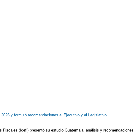
a 2026 y formuló recomendaciones al Ejecutivo y al Legislativo
os Fiscales (Icefi) presentó su estudio Guatemala: análisis y recomendacione