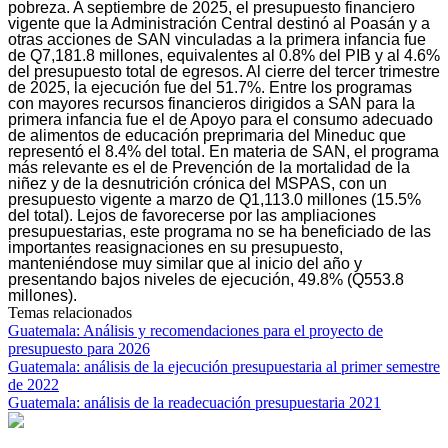
pobreza. A septiembre de 2025, el presupuesto financiero
vigente que la Administración Central destinó al Poasán y a
otras acciones de SAN vinculadas a la primera infancia fue
de Q7,181.8 millones, equivalentes al 0.8% del PIB y al 4.6%
del presupuesto total de egresos. Al cierre del tercer trimestre
de 2025, la ejecución fue del 51.7%. Entre los programas
con mayores recursos financieros dirigidos a SAN para la
primera infancia fue el de Apoyo para el consumo adecuado
de alimentos de educación preprimaria del Mineduc que
representó el 8.4% del total. En materia de SAN, el programa
más relevante es el de Prevención de la mortalidad de la
niñez y de la desnutrición crónica del MSPAS, con un
presupuesto vigente a marzo de Q1,113.0 millones (15.5%
del total). Lejos de favorecerse por las ampliaciones
presupuestarias, este programa no se ha beneficiado de las
importantes reasignaciones en su presupuesto,
manteniéndose muy similar que al inicio del año y
presentando bajos niveles de ejecución, 49.8% (Q553.8
millones).
Temas relacionados
Guatemala: Análisis y recomendaciones para el proyecto de
presupuesto para 2026
Guatemala: análisis de la ejecución presupuestaria al primer semestre
de 2022
Guatemala: análisis de la readecuación presupuestaria 2021