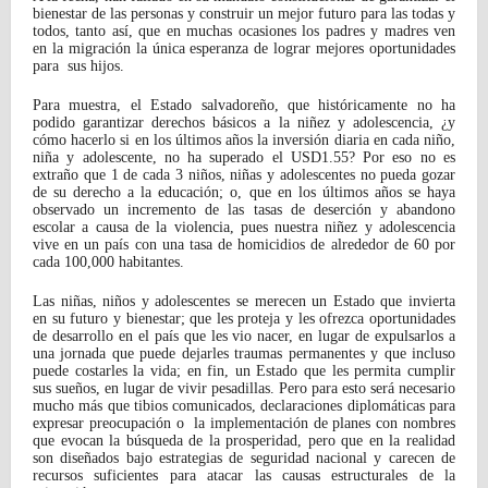
bienestar de las personas y construir un mejor futuro para las todas y
todos, tanto así, que en muchas ocasiones los padres y madres ven
en la migración la única esperanza de lograr mejores oportunidades
para sus hijos.
Para muestra, el Estado salvadoreño, que históricamente no ha
podido garantizar derechos básicos a la niñez y adolescencia, ¿y
cómo hacerlo si en los últimos años la inversión diaria en cada niño,
niña y adolescente, no ha superado el USD1.55? Por eso no es
extraño que 1 de cada 3 niños, niñas y adolescentes no pueda gozar
de su derecho a la educación; o, que en los últimos años se haya
observado un incremento de las tasas de deserción y abandono
escolar a causa de la violencia, pues nuestra niñez y adolescencia
vive en un país con una tasa de homicidios de alrededor de 60 por
cada 100,000 habitantes.
Las niñas, niños y adolescentes se merecen un Estado que invierta
en su futuro y bienestar; que les proteja y les ofrezca oportunidades
de desarrollo en el país que les vio nacer, en lugar de expulsarlos a
una jornada que puede dejarles traumas permanentes y que incluso
puede costarles la vida; en fin, un Estado que les permita cumplir
sus sueños, en lugar de vivir pesadillas. Pero para esto será necesario
mucho más que tibios comunicados, declaraciones diplomáticas para
expresar preocupación o la implementación de planes con nombres
que evocan la búsqueda de la prosperidad, pero que en la realidad
son diseñados bajo estrategias de seguridad nacional y carecen de
recursos suficientes para atacar las causas estructurales de la