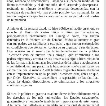
años, rodeado de desconocidos, llamando a su papá en medio de un
llanto inconsolable; y el de una niña, de 6, asustada y desesperada,
recitando un número de teléfono a personas desconocidas, con la
esperanza de reunirse «lo más pronto posible» con su mami. Es un
sonido desgarrador que hace cuestionar si hemos perdido todo rastro
de humanidad.
A inicios de la semana pasada se hizo público un audio en el que se
escucha el llanto de varios niños y niñas centroamericanas,
principalmente provenientes del Triángulo Norte, que fueron
detenidos en la frontera sur de Estados Unidos al intentar migrar
con sus padres y/o familiares a este país, y que fueron encarcelados
en condiciones que atentan en contra de su dignidad y sus derechos.
Esto ocurrió en el marco de la implementación de la política
Tolerancia cero
de nuestro “país amigo”, que criminaliza a los
padres migrantes y arranca de sus brazos a sus hijos e hijas, violando
de las formas más inhumanas los derechos de la niñez y adolescencia
y convirtiendo en una pesadilla la búsqueda del sueño americano. Se
estima que por lo menos 2,700 familias migrantes fueron afectadas
con la implementación de la política
Tolerancia cero,
antes de que,
por Orden Ejecutiva, se suspendiera la separación de las familias.
Todas las demás disposiciones que criminalizan a los migrantes
continúan vigentes.
Si bien la política migratoria estadounidense indiscutiblemente viola
los derechos de los más vulnerables, los Estados salvadoreño,
guatemalteco y hondureño también son responsables de este horror.
A la fecha, han fallado en su mandato constitucional de garantizar el