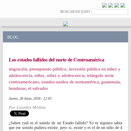
Pasar al
contenido
Formulario de
Buscar
BUSCAR EN ICEFI:
principal
búsqueda
BLOG
Los estados fallidos del norte de Centroamérica
migración
,
presupuesto público
,
inversión pública en niñez y
adolescencia
,
niñez
,
niñez y adolescencia
,
triángulo norte
centroamericano
,
estados unidos de norteamérica
,
guatemala
,
honduras
,
el salvador
Jueves, 28 Junio, 2018 - 12:03
Por
Lourdes Molina
¿Saben cuál es el sonido de un Estado fallido? Yo ni siquiera sabía
que ese sonido pudiera existir, pero sí, existe y es el de un niño de 4