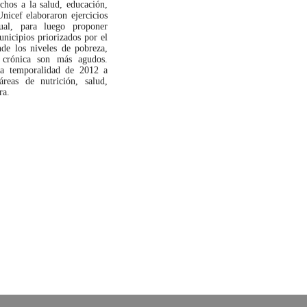
echos a la salud, educación,
nicef elaboraron ejercicios
tual, para luego proponer
nicipios priorizados por el
de los niveles de pobreza,
 crónica son más agudos.
na temporalidad de 2012 a
reas de nutrición, salud,
ra.