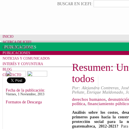
Pasar al contenido principal
Formulario de búsqueda
Buscar
BUSCAR EN ICEFI:
INICIO
ACERCA DE ICEFI
PUBLICACIONES
CUENTAS CLARAS
PUBLICACIONES
NOTICIAS Y COMUNICADOS
Resumen: Un 
INTERÉS Y COYUNTURA
BLOG
CONTACTO
todos
Por:
Alejandra Contreras
,
Jos
Fecha de la publicación:
Peñate
,
Enrique Maldonado
,
J
Viernes, 1 Noviembre, 2013
derechos humanos
,
desnutrició
Formatos de Descarga
política
,
financiamiento público
Análisis sobre los costos, des
primeros pasos hacia la const
protección social para la n
guatemalteca, 2012-2021?
Para 