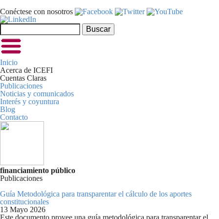
Pasar al contenido principal
Conéctese con nosotros
Formulario de búsqueda
Buscar
Inicio
Acerca de ICEFI
Cuentas Claras
Publicaciones
Noticias y comunicados
Interés y coyuntura
Blog
Contacto
financiamiento público
Publicaciones
Guía Metodológica para transparentar el cálculo de los aportes
constitucionales
13 Mayo 2026
Este documento provee una guía metodológica para transparentar el