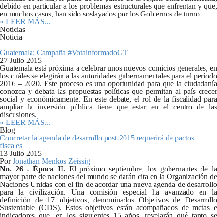
debido en particular a los problemas estructurales que enfrentan y que,
en muchos casos, han sido soslayados por los Gobiernos de turno.
» LEER MÁS...
Noticias
Noticia
Guatemala: Campaña #VotainformadoGT
27 Julio 2015
Guatemala está próxima a celebrar unos nuevos comicios generales, en
los cuáles se elegirán a las autoridades gubernamentales para el período
2016 – 2020. Este proceso es una oportunidad para que la ciudadanía
conozca y debata las propuestas políticas que permitan al país crecer
social y económicamente. En este debate, el rol de la fiscalidad para
ampliar la inversión pública tiene que estar en el centro de las
discusiones.
» LEER MÁS...
Blog
Concretar la agenda de desarrollo post-2015 requerirá de pactos
fiscales
13 Julio 2015
Por
Jonathan Menkos Zeissig
No. 26 - Época II.
El próximo septiembre, los gobernantes de l
mayor parte de naciones del mundo se darán cita en la Organización de
Naciones Unidas con el fin de acordar una nueva agenda de desarrollo
para la civilización. Una comisión especial ha avanzado en la
definición de 17 objetivos, denominados Objetivos de Desarrollo
Sustentable (ODS). Estos objetivos están acompañados de metas e
indicadores que, en los siguientes 15 años, revelarán qué tanto se