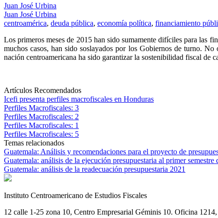
Juan José Urbina
Juan José Urbina
centroamérica
,
deuda pública
,
economía política
,
financiamiento públ
Los primeros meses de 2015 han sido sumamente difíciles para las finan
muchos casos, han sido soslayados por los Gobiernos de turno. No ob
nación centroamericana ha sido garantizar la sostenibilidad fiscal de ca
Artículos Recomendados
Icefi presenta perfiles macrofiscales en Honduras
Perfiles Macrofiscales: 3
Perfiles Macrofiscales: 2
Perfiles Macrofiscales: 1
Perfiles Macrofiscales: 5
Temas relacionados
Guatemala: Análisis y recomendaciones para el proyecto de presupue
Guatemala: análisis de la ejecución presupuestaria al primer semestre
Guatemala: análisis de la readecuación presupuestaria 2021
Instituto Centroamericano de Estudios Fiscales
12 calle 1-25 zona 10, Centro Empresarial Géminis 10. Oficina 1214, 