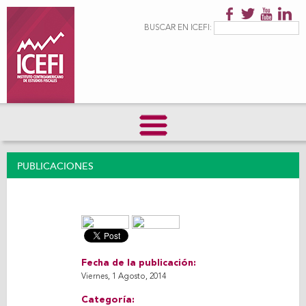
Pasar al
contenido
Formulario de
Buscar
BUSCAR EN ICEFI:
principal
búsqueda
PUBLICACIONES
Fecha de la publicación:
Viernes, 1 Agosto, 2014
Categoría: