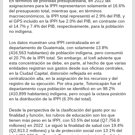
En términos de prioridad presupuestaria, en 2022 las
asignaciones para la IPPI representaron solamente el 16.6%
del presupuesto total, mientras que, en términos
macroeconómicos, la IPPI total representó el 2.9% del PIB, y
el GPS incluido en la IPPI fue 2.0% del PIB, en contraste con
el 14.7% y 7.4% del PIB, respectivamente, para la población
no indígena.
Los datos muestran una IPPI centralizada en el
departamento de Guatemala, con solamente 13.8%
(416,563 habitantes) de población indígena, pero consumió
el 20.7% de la IPPI total. Sin embargo, el Icefi advierte que
esta concentración se debe, en parte, al hecho de que varias
entidades registran sus gastos desde sus oficinas centrales,
en la Ciudad Capital, distorsión reflejada en esta
centralización alta, en la asignación de los recursos y del
registro de su ejecución. Por otra parte, Totonicapán fue el
departamento cuya población se identificó en un 98.2%
(410,899 habitantes) indígena, pero ocupó la octava posición
en la distribución de la IPPI (6.3% del total).
Desde la perspectiva de la clasificación del gasto por su
finalidad y función, los rubros de educación son los que
tienen más peso en la IPPI, con 53.5% del total (Q7,756.8
millones) en 2022. Le siguió la finalidad de salud con 19.4%
(Q2,813.2 millones) y la de protección social con 13.1% del