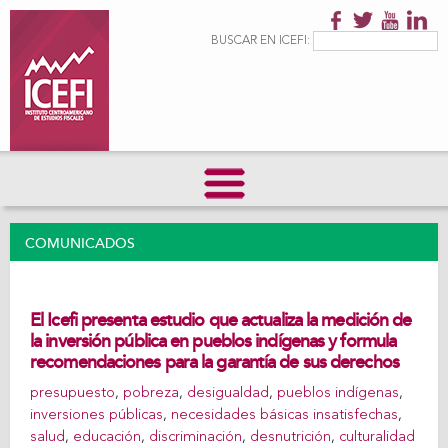
Pasar al
contenido
Formulario de
Buscar
BUSCAR EN ICEFI:
principal
búsqueda
COMUNICADOS
El Icefi presenta estudio que actualiza la medición de
la inversión pública en pueblos indígenas y formula
recomendaciones para la garantía de sus derechos
presupuesto
,
pobreza
,
desigualdad
,
pueblos indígenas
,
inversiones públicas
,
necesidades básicas insatisfechas
,
salud
,
educación
,
discriminación
,
desnutrición
,
culturalidad