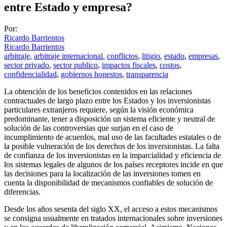
entre Estado y empresa?
Por:
Ricardo Barrientos
Ricardo Barrientos
arbitraje
,
arbitraje internacional
,
conflictos
,
litigio
,
estado
,
empresas
,
sector privado
,
sector publico
,
impactos fiscales
,
costos
,
confidencialidad
,
gobiernos honestos
,
transparencia
La obtención de los beneficios contenidos en las relaciones
contractuales de largo plazo entre los Estados y los inversionistas
particulares extranjeros requiere, según la visión económica
predominante, tener a disposición un sistema eficiente y neutral de
solución de las controversias que surjan en el caso de
incumplimiento de acuerdos, mal uso de las facultades estatales o de
la posible vulneración de los derechos de los inversionistas. La falta
de confianza de los inversionistas en la imparcialidad y eficiencia de
los sistemas legales de algunos de los países receptores incide en que
las decisiones para la localización de las inversiones tomen en
cuenta la disponibilidad de mecanismos confiables de solución de
diferencias.
Desde los años sesenta del siglo XX, el acceso a estos mecanismos
se consigna usualmente en tratados internacionales sobre inversiones