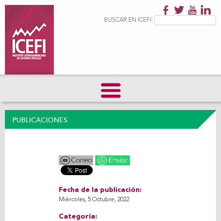
Pasar al
contenido
Formulario de
Buscar
BUSCAR EN ICEFI:
principal
búsqueda
PUBLICACIONES
Fecha de la publicación:
Miércoles, 5 Octubre, 2022
Categoría: