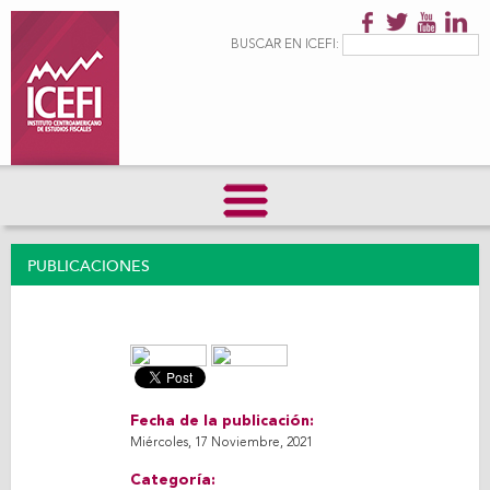
Pasar al
contenido
Formulario de
Buscar
BUSCAR EN ICEFI:
principal
búsqueda
PUBLICACIONES
Fecha de la publicación:
Miércoles, 17 Noviembre, 2021
Categoría: