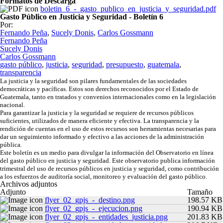
Formatos de Descarga
boletin_6_-_gasto_publico_en_justicia_y_seguridad.pdf
Gasto Público en Justicia y Seguridad - Boletín 6
Por:
Fernando Peña
,
Sucely Donis
,
Carlos Gossmann
Fernando Peña
Sucely Donis
Carlos Gossmann
gasto público
,
justicia
,
seguridad
,
presupuesto
,
guatemala
,
transparencia
La justicia y la seguridad son pilares fundamentales de las sociedades
democráticas y pacíficas. Estos son derechos reconocidos por el Estado de
Guatemala, tanto en tratados y convenios internacionales como en la legislación
nacional.
Para garantizar la justicia y la seguridad se requiere de recursos públicos
suficientes, utilizados de manera eficiente y efectiva. La transparencia y la
rendición de cuentas en el uso de estos recursos son herramientas necesarias para
dar un seguimiento informado y efectivo a las acciones de la administración
pública.
Este boletín es un medio para divulgar la información del Observatorio en línea
del gasto público en justicia y seguridad. Este observatorio publica información
trimestral del uso de recursos públicos en justicia y seguridad, como contribución
a los esfuerzos de auditoría social, monitoreo y evaluación del gasto público.
Archivos adjuntos
Adjunto
Tamaño
flyer_02_gpjs_-_destino.png
198.57 KB
flyer_02_gpjs_-_ejecucion.png
190.94 KB
flyer_02_gpjs_-_entidades_justicia.png
201.83 KB