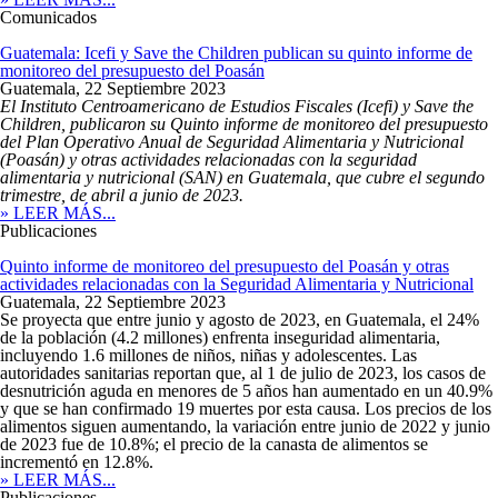
Comunicados
Guatemala: Icefi y Save the Children publican su quinto informe de
monitoreo del presupuesto del Poasán
Guatemala,
22 Septiembre 2023
El Instituto Centroamericano de Estudios Fiscales (Icefi) y Save the
Children, publicaron su Q
uinto informe de monitoreo del presupuesto
del Plan Operativo Anual de Seguridad Alimentaria y Nutricional
(Poasán) y otras actividades relacionadas con la seguridad
alimentaria y nutricional (SAN) en Guatemala, que cubre el segundo
trimestre, de abril a junio de 2023.
» LEER MÁS...
Publicaciones
Quinto informe de monitoreo del presupuesto del Poasán y otras
actividades relacionadas con la Seguridad Alimentaria y Nutricional
Guatemala,
22 Septiembre 2023
Se proyecta que entre junio y agosto de 2023, en Guatemala, el 24%
de la población (4.2 millones) enfrenta inseguridad alimentaria,
incluyendo 1.6 millones de niños, niñas y adolescentes. Las
autoridades sanitarias reportan que, al 1 de julio de 2023, los casos de
desnutrición aguda en menores de 5 años han aumentado en un 40.9%
y que se han confirmado 19 muertes por esta causa. Los precios de los
alimentos siguen aumentando, la variación entre junio de 2022 y junio
de 2023 fue de 10.8%; el precio de la canasta de alimentos se
incrementó en 12.8%.
» LEER MÁS...
Publicaciones