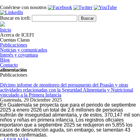
Pasar al contenido principal
Conéctese con nosotros
Formulario de búsqueda
Buscar
Buscar en icefi:
Inicio
Acerca de ICEFI
Cuentas Claras
Publicaciones
Noticias y comunicados
Interés y coyuntura
Blog
Contacto
alimentación
Publicaciones
Décimo informe de monitoreo del presupuesto del Poasán y otras
actividades relacionadas con la Seguridad Alimentaria y Nutricional
vinculado a la Primera Infancia
Guatemala,
29 Diciembre 2025
En Guatemala se proyecta que para el periodo de septiembre
2025 a enero 2026 un total de 2.6 millones de personas
sufrirán de inseguridad alimentaria, y de estos, 370,147 mil son
niños y niñas en primera infancia. Los registros oficiales
reportaron que a septiembre 2025 se redujeron en 5,855 los
casos de desnutrición aguda, sin embargo, se lamentan 43
muertes confirmadas.
» LEER MÁS...