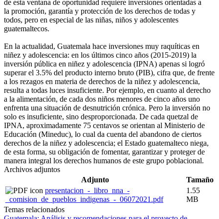
de esta ventana de oportunidad requiere inversiones orientadas a
la promoción, garantía y protección de los derechos de todas y
todos, pero en especial de las niñas, niños y adolescentes
guatemaltecos.
En la actualidad, Guatemala hace inversiones muy raquíticas en
niñez y adolescencia: en los últimos cinco años (2015-2019) la
inversión pública en niñez y adolescencia (IPNA) apenas si logró
superar el 3.5% del producto interno bruto (PIB), cifra que, de frente
a los rezagos en materia de derechos de la niñez y adolescencia,
resulta a todas luces insuficiente. Por ejemplo, en cuanto al derecho
a la alimentación, de cada dos niños menores de cinco años uno
enfrenta una situación de desnutrición crónica. Pero la inversión no
solo es insuficiente, sino desproporcionada. De cada quetzal de
IPNA, aproximadamente 75 centavos se orientan al Ministerio de
Educación (Mineduc), lo cual da cuenta del abandono de ciertos
derechos de la niñez y adolescencia; el Estado guatemalteco niega,
de esta forma, su obligación de fomentar, garantizar y proteger de
manera integral los derechos humanos de este grupo poblacional.
Archivos adjuntos
Adjunto
Tamaño
presentacion_-_libro_nna_-
1.55
_comision_de_pueblos_indigenas_-_06072021.pdf
MB
Temas relacionados
Guatemala: Análisis y recomendaciones para el proyecto de