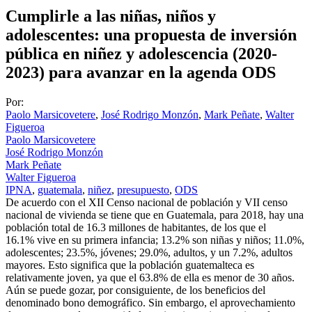
Cumplirle a las niñas, niños y
adolescentes: una propuesta de inversión
pública en niñez y adolescencia (2020-
2023) para avanzar en la agenda ODS
Por:
Paolo Marsicovetere
,
José Rodrigo Monzón
,
Mark Peñate
,
Walter
Figueroa
Paolo Marsicovetere
José Rodrigo Monzón
Mark Peñate
Walter Figueroa
IPNA
,
guatemala
,
niñez
,
presupuesto
,
ODS
De acuerdo con el XII Censo nacional de población y VII censo
nacional de vivienda se tiene que en Guatemala, para 2018, hay una
población total de 16.3 millones de habitantes, de los que el
16.1% vive en su primera infancia; 13.2% son niñas y niños; 11.0%,
adolescentes; 23.5%, jóvenes; 29.0%, adultos, y un 7.2%, adultos
mayores. Esto significa que la población guatemalteca es
relativamente joven, ya que el 63.8% de ella es menor de 30 años.
Aún se puede gozar, por consiguiente, de los beneficios del
denominado bono demográfico. Sin embargo, el aprovechamiento