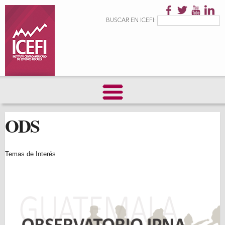
Pasar al
contenido
Formulario de
Buscar
BUSCAR EN ICEFI:
principal
búsqueda
ODS
Temas de Interés