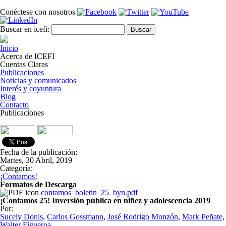
Pasar al contenido principal
Conéctese con nosotros
Formulario de búsqueda
Buscar
Buscar en icefi:
Inicio
Acerca de ICEFI
Cuentas Claras
Publicaciones
Noticias y comunicados
Interés y coyuntura
Blog
Contacto
Publicaciones
Fecha de la publicación:
Martes, 30 Abril, 2019
Categoría:
¡Contamos!
Formatos de Descarga
contamos_boletin_25_byn.pdf
¡Contamos 25! Inversión pública en niñez y adolescencia 2019
Por:
Sucely Donis
,
Carlos Gossmann
,
José Rodrigo Monzón
,
Mark Peñate
,
Walter Figueroa