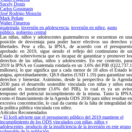
Sucely Donis
Carlos Gossmann
José Rodrigo Monzón
Mark Peñate
Walter Figueroa
guatemala
,
inversión en adolescencia
,
inversión en niñez
,
gasto
público
,
gobierno central
Las niñas, niños y adolescentes guatemaltecos se encuentran en una
posición de desventaja para poder hacer efectivos sus derechos y
libertades. Pese a ello, la IPNA, de acuerdo con el presupuesto
aprobado en 2019, sigue siendo el reflejo del continuismo de un
Estado de sobrevivencia que es incapaz de garantizar y promover los
derechos de las niñas, niños y adolescentes. En ese contexto, para
2019 la IPNA en Guatemala rondaría en un 3.6% del PIB (Q22,737.1
millones), lo que significa que a cada menor de 18 años el Estado le
asigna, aproximadamente, Q8.9 diarios (USD 1.19) para garantizar sus
derechos y bienestar. Asimismo, desde la perspectiva de la Agenda
2030 para el desarrollo sostenible vinculada con niñas y niños esta
cantidad es insuficiente (3.6% del PIB), lo cual es ya un aviso
temprano del potencial incumplimiento de la misma. Tanto la IPNA
como el financiamiento de la Agenda ODS 2030 para niñez resultan en
excesiva concentración, lo cual da cuenta de la falta de integralidad de
la política pública vinculada con niñez.
Artículos Recomendados
»
El Icefi advierte que el presupuesto público del 2019 mantiene el
incumplimiento de los ODS vinculados con niñas, niños y
adolescentes, producto de la insuficiencia de la inversión en este grupo
vulnerable de la población.