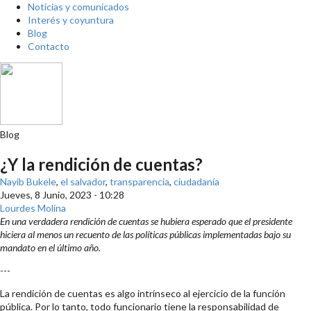
Noticias y comunicados
Interés y coyuntura
Blog
Contacto
Blog
¿Y la rendición de cuentas?
Nayib Bukele
,
el salvador
,
transparencia
,
ciudadanía
Jueves, 8 Junio, 2023 - 10:28
Lourdes Molina
Share on Facebook
Tweet Widget
Linkedin Share Button
En una verdadera rendición de cuentas se hubiera esperado que el presidente
hiciera al menos un recuento de las políticas públicas implementadas bajo su
mandato en el último año.
---
La rendición de cuentas es algo intrínseco al ejercicio de la función
pública. Por lo tanto, todo funcionario tiene la responsabilidad de