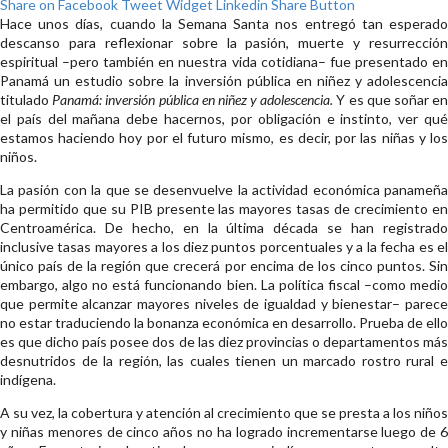
Share on Facebook
Tweet Widget
Linkedin Share Button
Hace unos días, cuando la Semana Santa nos entregó tan esperado
descanso para reflexionar sobre la pasión, muerte y resurrección
espiritual –pero también en nuestra vida cotidiana– fue presentado en
Panamá un estudio sobre la inversión pública en niñez y adolescencia
titulado
Panamá: inversión pública en niñez y adolescencia.
Y es que soñar e
el país del mañana debe hacernos, por obligación e instinto, ver qué
estamos haciendo hoy por el futuro mismo, es decir, por las niñas y los
niños.
La pasión con la que se desenvuelve la actividad económica panameña
ha permitido que su PIB presente las mayores tasas de crecimiento en
Centroamérica. De hecho, en la última década se han registrado
inclusive tasas mayores a los diez puntos porcentuales y a la fecha es el
único país de la región que crecerá por encima de los cinco puntos. Sin
embargo, algo no está funcionando bien. La política fiscal –como medio
que permite alcanzar mayores niveles de igualdad y bienestar– parece
no estar traduciendo la bonanza económica en desarrollo. Prueba de ello
es que dicho país posee dos de las diez provincias o departamentos más
desnutridos de la región, las cuales tienen un marcado rostro rural e
indígena.
A su vez, la cobertura y atención al crecimiento que se presta a los niños
y niñas menores de cinco años no ha logrado incrementarse luego de 6