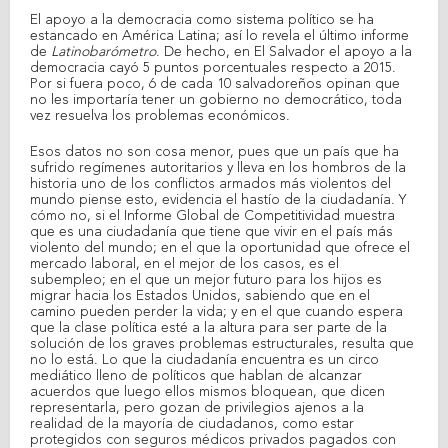
Share on Facebook
Tweet Widget
El apoyo a la democracia como sistema político se ha
estancado en América Latina; así lo revela el último informe
de
Latinobarómetro
. De hecho, en El Salvador el apoyo a la
democracia cayó 5 puntos porcentuales respecto a 2015.
Por si fuera poco, 6 de cada 10 salvadoreños opinan que
no les importaría tener un gobierno no democrático, toda
vez resuelva los problemas económicos.
Esos datos no son cosa menor, pues que un país que ha
sufrido regímenes autoritarios y lleva en los hombros de la
historia uno de los conflictos armados más violentos del
mundo piense esto, evidencia el hastío de la ciudadanía. Y
cómo no, si el Informe Global de Competitividad muestra
que es una ciudadanía que tiene que vivir en el país más
violento del mundo; en el que la oportunidad que ofrece el
mercado laboral, en el mejor de los casos, es el
subempleo; en el que un mejor futuro para los hijos es
migrar hacia los Estados Unidos, sabiendo que en el
camino pueden perder la vida; y en el que cuando espera
que la clase política esté a la altura para ser parte de la
solución de los graves problemas estructurales, resulta que
no lo está. Lo que la ciudadanía encuentra es un circo
mediático lleno de políticos que hablan de alcanzar
acuerdos que luego ellos mismos bloquean, que dicen
representarla, pero gozan de privilegios ajenos a la
realidad de la mayoría de ciudadanos, como estar
protegidos con seguros médicos privados pagados con