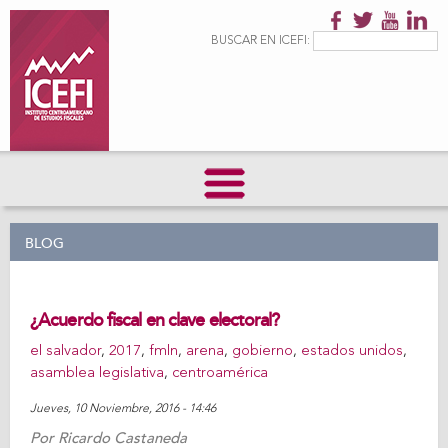
Pasar al
contenido
Formulario de
Buscar
BUSCAR EN ICEFI:
principal
búsqueda
BLOG
¿Acuerdo fiscal en clave electoral?
el salvador
,
2017
,
fmln
,
arena
,
gobierno
,
estados unidos
,
asamblea legislativa
,
centroamérica
Jueves, 10 Noviembre, 2016 - 14:46
Por
Ricardo Castaneda