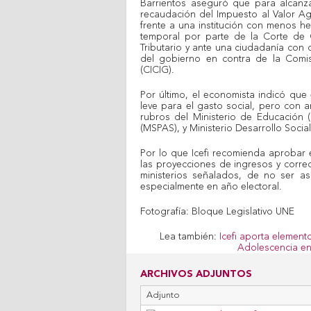
Barrientos aseguró que para alcanza
recaudación del Impuesto al Valor Ag
frente a una institución con menos he
temporal por parte de la Corte de C
Tributario y ante una ciudadanía con d
del gobierno en contra de la Comis
(CICIG).
Por último, el economista indicó que
leve para el gasto social, pero con 
rubros del Ministerio de Educación (
(MSPAS), y Ministerio Desarrollo Social
Por lo que Icefi recomienda aprobar 
las proyecciones de ingresos y corre
ministerios señalados, de no ser a
especialmente en año electoral.
Fotografía: Bloque Legislativo UNE
Lea también:
Icefi aporta elemento
Adolescencia en
ARCHIVOS ADJUNTOS
Adjunto