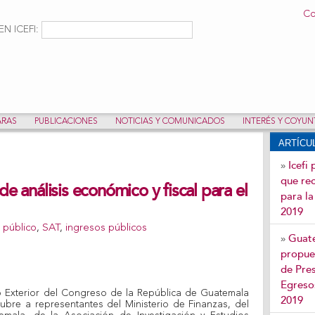
Pasar al
Co
contenido
ulario de búsqueda
Buscar
N ICEFI:
principal
ARAS
PUBLICACIONES
NOTICIAS Y COMUNICADOS
INTERÉS Y COYU
ARTÍC
Icefi
»
que re
de análisis económico y fiscal para el
para l
2019
 público
,
SAT
,
ingresos públicos
Guate
»
propues
de Pre
Egresos
 Exterior del Congreso de la República de Guatemala
2019
bre a representantes del Ministerio de Finanzas, del