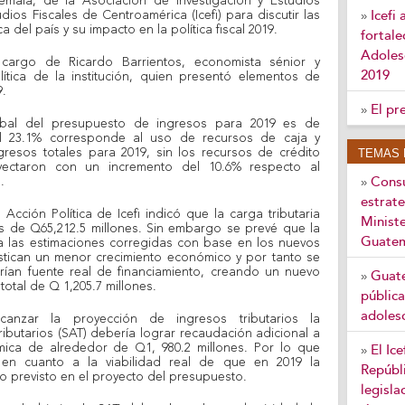
ala, de la Asociación de Investigación y Estudios
Icefi
udios Fiscales de Centroamérica (Icefi) para discutir las
»
del país y su impacto en la política fiscal 2019.
fortale
Adoles
 cargo de Ricardo Barrientos, economista sénior y
2019
tica de la institución, quien presentó elementos de
9.
El pr
»
obal del presupuesto de ingresos para 2019 es de
el 23.1% corresponde al uso de recursos de caja y
resos totales para 2019, sin los recursos de crédito
TEMAS 
yectaron con un incremento del 10.6% respecto al
Consu
.
»
estrate
cción Política de Icefi indicó que la carga tributaria
Ministe
es de Q65,212.5 millones. Sin embargo se prevé que la
Guate
 las estimaciones corregidas con base en los nuevos
tican un menor crecimiento económico y por tanto se
rían fuente real de financiamiento, creando un nuevo
Guate
»
total de Q 1,205.7 millones.
pública
adoles
nzar la proyección de ingresos tributarios la
ibutarios (SAT) debería lograr recaudación adicional a
mica de alrededor de Q1, 980.2 millones. Por lo que
El Ic
»
 en cuanto a la viabilidad real de que en 2019 la
Repúbli
to previsto en el proyecto del presupuesto.
legisla