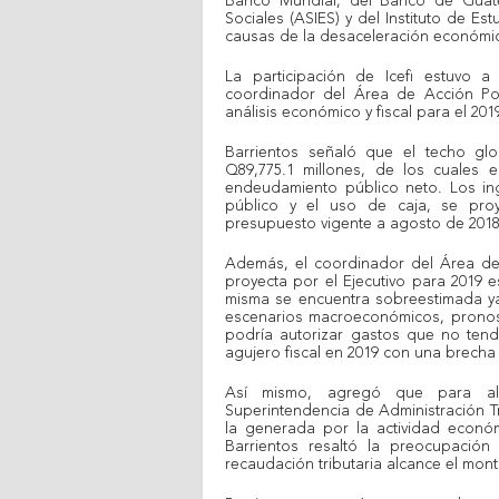
Banco Mundial, del Banco de Guatem
Sociales (ASIES) y del Instituto de Est
causas de la desaceleración económica 
La participación de Icefi estuvo a
coordinador del Área de Acción Polí
análisis económico y fiscal para el 201
Barrientos señaló que el techo gl
Q89,775.1 millones, de los cuales 
endeudamiento público neto. Los ing
público y el uso de caja, se pro
presupuesto vigente a agosto de 2018
Además, el coordinador del Área de A
proyecta por el Ejecutivo para 2019 
misma se encuentra sobreestimada ya
escenarios macroeconómicos, pronos
podría autorizar gastos que no tend
agujero fiscal en 2019 con una brecha 
Así mismo, agregó que para alca
Superintendencia de Administración Tr
la generada por la actividad econó
Barrientos resaltó la preocupación
recaudación tributaria alcance el mon