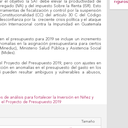
riguros
r el objetivo la SAT debe elevar la productividad de
regado (IVA) y del impuesto Sobre la Renta (ISR). Esto
rramientas de fiscalización y control por la suspensión
onstitucionalidad (CC) del artículo 30 C del Código
esconfianza por la creciente crisis política y el ataque
ión Internacional contra la Impunidad en Guatemala
 en el presupuesto para 2019 se incluye un incremento
anomalías en la asignación presupuestaria para ciertos
Mineduc), Ministerio Salud Pública y Asistencia Social
 (Mides).
el Proyecto del Presupuesto 2019, pero con ajustes en
cción en anomalías en el presupuesto del gasto en los
sí pueden resultar ambiguos y vulnerables a abusos,
s de análisis para fortalecer la Inversión en Niñez y
 el Proyecto de Presupuesto 2019
Tamaño