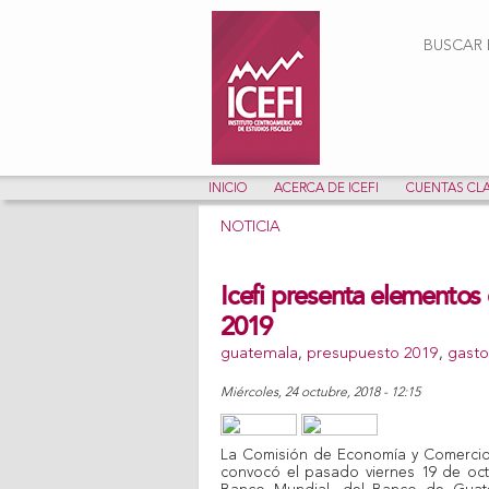
Form
BUSCAR E
INICIO
ACERCA DE ICEFI
CUENTAS CL
NOTICIA
Icefi presenta elementos 
2019
guatemala
,
presupuesto 2019
,
gasto
miércoles, 24 octubre, 2018 - 12:15
Share on Facebook
Tweet Widget
Linkedin Share Button
La Comisión de Economía y Comercio
convocó el pasado viernes 19 de octu