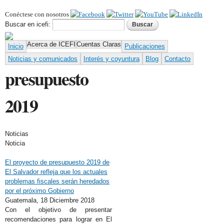
Pasar al
Conéctese con nosotros
contenido
Formulario de búsqueda
Buscar
principal
Buscar en icefi:
Acerca de ICEFI
Cuentas Claras
Inicio
Publicaciones
Noticias y comunicados
Interés y coyuntura
Blog
Contacto
presupuesto
2019
Noticias
Noticia
El proyecto de presupuesto 2019 de
El Salvador refleja que los actuales
problemas fiscales serán heredados
por el próximo Gobierno
Guatemala,
18 Diciembre 2018
Con el objetivo de presentar
recomendaciones para lograr en El