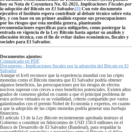
hoy su Nota de Coyuntura No. 02-2021,
Implicaciones Fiscales por
la adopción del Bitcoin en El Salvador
.
[1]
Con este documento
ejecutivo el Instituto espera contribuir al debate técnico sobre esta
ley, y con base en un primer análisis expone sus preocupaciones
por los riesgos que esta medida genera, planteando
recomendaciones específicas para mitigarlos, como postergar la
entrada en vigencia de la Ley Bitcoin hasta agotar su análisis y
discusión técnica, con el fin de evitar daños económicos, fiscales y
sociales para El Salvador.
Documentos ajuntos:
Comunicado en PDF
Documento - Implicaciones fiscales por la adopción del Bitcoin en El
Salvador
Aunque el Icefi reconoce que la experiencia mundial con las cripto
monedas como el Bitcoin muestra que El Salvador podría obtener
algunos beneficios, las preocupaciones por los riesgos de efectos
nocivos superan con creces a esos beneficios potenciales. Existen altos
grados de consenso global en cuanto a que el principal problema de
estos activos virtuales es su volatilidad, criterio compartido por varios
galardonados con el premio Nobel de Economía y expertos, en cuanto
a que la adopción de las cripto monedas podría generar una
burbuja
financiera.
El artículo 13 de la
Ley Bitcoin
recientemente aprobada instruye al
Gobierno a constituir un fideicomiso de USD 150.0 millones en el
Banco de Desarrollo de El Salvador (Bandesal), para respaldar la
convertibilidad automática e instantánea entre el Bitcoin y el dólar