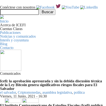
Pasar al contenido principal
Conéctese con nosotros
Formulario de búsqueda
Buscar
Inicio
Acerca de ICEFI
Cuentas Claras
Publicaciones
Noticias y comunicados
Interés y coyuntura
Blog
Contacto
Comunicados
Icefi: la aprobación apresurada y sin la debida discusión técnica
de la Ley Bitcoin genera significativos riesgos fiscales para El
Salvador
el salvador
,
Criptomonedas
,
asamblea legislativa
,
política
Viernes, 11 Junio, 2021 - 16:30
Share on Facebook
Tweet Widget
Linkedin Share Button
El Instituto Centroamericano de Estudios Fiscales (Icefi) publicó