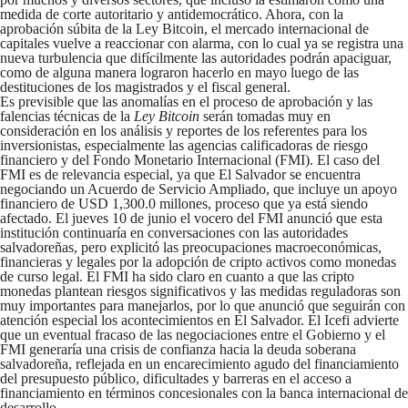
medida de corte autoritario y antidemocrático. Ahora, con la
aprobación súbita de la Ley Bitcoin, el mercado internacional de
capitales vuelve a reaccionar con alarma, con lo cual ya se registra una
nueva turbulencia que difícilmente las autoridades podrán apaciguar,
como de alguna manera lograron hacerlo en mayo luego de las
destituciones de los magistrados y el fiscal general.
Es previsible que las anomalías en el proceso de aprobación y las
falencias técnicas de la
Ley Bitcoin
serán tomadas muy en
consideración en los análisis y reportes de los referentes para los
inversionistas, especialmente las agencias calificadoras de riesgo
financiero y del Fondo Monetario Internacional (FMI). El caso del
FMI es de relevancia especial, ya que El Salvador se encuentra
negociando un Acuerdo de Servicio Ampliado, que incluye un apoyo
financiero de USD 1,300.0 millones, proceso que ya está siendo
afectado. El jueves 10 de junio el vocero del FMI anunció que esta
institución continuaría en conversaciones con las autoridades
salvadoreñas, pero explicitó las preocupaciones macroeconómicas,
financieras y legales por la adopción de cripto activos como monedas
de curso legal. El FMI ha sido claro en cuanto a que las cripto
monedas plantean riesgos significativos y las medidas reguladoras son
muy importantes para manejarlos, por lo que anunció que seguirán con
atención especial los acontecimientos en El Salvador. El Icefi advierte
que un eventual fracaso de las negociaciones entre el Gobierno y el
FMI generaría una crisis de confianza hacia la deuda soberana
salvadoreña, reflejada en un encarecimiento agudo del financiamiento
del presupuesto público, dificultades y barreras en el acceso a
financiamiento en términos concesionales con la banca internacional de
desarrollo.