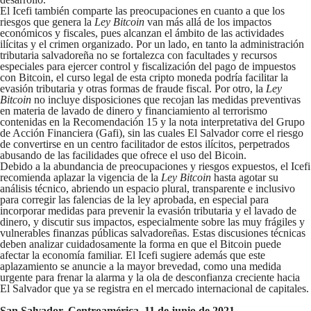
El Icefi también comparte las preocupaciones en cuanto a que los
riesgos que genera la
Ley Bitcoin
van más allá de los impactos
económicos y fiscales, pues alcanzan el ámbito de las actividades
ilícitas y el crimen organizado. Por un lado, en tanto la administración
tributaria salvadoreña no se fortalezca con facultades y recursos
especiales para ejercer control y fiscalización del pago de impuestos
con Bitcoin, el curso legal de esta cripto moneda podría facilitar la
evasión tributaria y otras formas de fraude fiscal. Por otro, la
Ley
Bitcoin
no incluye disposiciones que recojan las medidas preventivas
en materia de lavado de dinero y financiamiento al terrorismo
contenidas en la Recomendación 15 y la nota interpretativa del Grupo
de Acción Financiera (Gafi), sin las cuales El Salvador corre el riesgo
de convertirse en un centro facilitador de estos ilícitos, perpetrados
abusando de las facilidades que ofrece el uso del Bicoin.
Debido a la abundancia de preocupaciones y riesgos expuestos, el Icefi
recomienda aplazar la vigencia de la
Ley Bitcoin
hasta agotar su
análisis técnico, abriendo un espacio plural, transparente e inclusivo
para corregir las falencias de la ley aprobada, en especial para
incorporar medidas para prevenir la evasión tributaria y el lavado de
dinero, y discutir sus impactos, especialmente sobre las muy frágiles y
vulnerables finanzas públicas salvadoreñas. Estas discusiones técnicas
deben analizar cuidadosamente la forma en que el Bitcoin puede
afectar la economía familiar. El Icefi sugiere además que este
aplazamiento se anuncie a la mayor brevedad, como una medida
urgente para frenar la alarma y la ola de desconfianza creciente hacia
El Salvador que ya se registra en el mercado internacional de capitales.
San Salvador, Centroamérica, 11 de junio de 2021