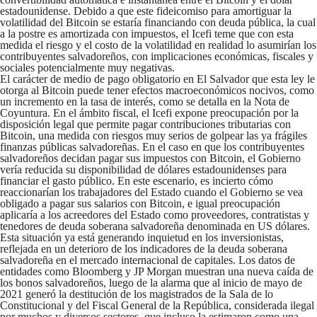
estadounidense. Debido a que este fideicomiso para amortiguar la
volatilidad del Bitcoin se estaría financiando con deuda pública, la cual
a la postre es amortizada con impuestos, el Icefi teme que con esta
medida el riesgo y el costo de la volatilidad en realidad lo asumirían los
contribuyentes salvadoreños, con implicaciones económicas, fiscales y
sociales potencialmente muy negativas.
El carácter de medio de pago obligatorio en El Salvador que esta ley le
otorga al Bitcoin puede tener efectos macroeconómicos nocivos, como
un incremento en la tasa de interés, como se detalla en la Nota de
Coyuntura. En el ámbito fiscal, el Icefi expone preocupación por la
disposición legal que permite pagar contribuciones tributarias con
Bitcoin, una medida con riesgos muy serios de golpear las ya frágiles
finanzas públicas salvadoreñas. En el caso en que los contribuyentes
salvadoreños decidan pagar sus impuestos con Bitcoin, el Gobierno
vería reducida su disponibilidad de dólares estadounidenses para
financiar el gasto público. En este escenario, es incierto cómo
reaccionarían los trabajadores del Estado cuando el Gobierno se vea
obligado a pagar sus salarios con Bitcoin, e igual preocupación
aplicaría a los acreedores del Estado como proveedores, contratistas y
tenedores de deuda soberana salvadoreña denominada en US dólares.
Esta situación ya está generando inquietud en los inversionistas,
reflejada en un deterioro de los indicadores de la deuda soberana
salvadoreña en el mercado internacional de capitales. Los datos de
entidades como Bloomberg y JP Morgan muestran una nueva caída de
los bonos salvadoreños, luego de la alarma que al inicio de mayo de
2021 generó la destitución de los magistrados de la Sala de lo
Constitucional y del Fiscal General de la República, considerada ilegal
por muchos y diversos sectores, que incluso la estimaron como una