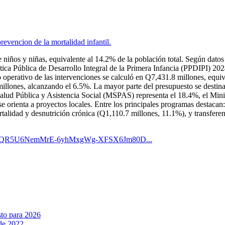
prevencion de la mortalidad infantil.
e niños y niñas, equivalente al 14.2% de la población total. Según datos
lítica Pública de Desarrollo Integral de la Primera Infancia (PPDIPI) 2
o operativo de las intervenciones se calculó en Q7,431.8 millones, equiv
millones, alcanzando el 6.5%. La mayor parte del presupuesto se desti
alud Pública y Asistencia Social (MSPAS) representa el 18.4%, el Minist
se orienta a proyectos locales. Entre los principales programas destac
alidad y desnutrición crónica (Q1,110.7 millones, 11.1%), y transfere
ders/1GQR5U6NemMrE-6yhMxgWg-XFSX6Jm80D...
sto para 2026
 de 2022