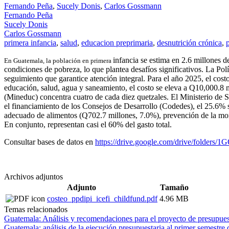
Fernando Peña
,
Sucely Donis
,
Carlos Gossmann
Fernando Peña
Sucely Donis
Carlos Gossmann
primera infancia
,
salud
,
educacion preprimaria
,
desnutrición crónica
,
infancia se estima en 2.6 millones d
En Guatemala, la población en primera
condiciones de pobreza, lo que plantea desafíos significativos. La Po
seguimiento que garantice atención integral. Para el año 2025, el cost
educación, salud, agua y saneamiento, el costo se eleva a Q10,000.8 
(Mineduc) concentra cuatro de cada diez quetzales. El Ministerio de S
el financiamiento de los Consejos de Desarrollo (Codedes), el 25.6% 
adecuado de alimentos (Q702.7 millones, 7.0%), prevención de la mort
En conjunto, representan casi el 60% del gasto total.
Consultar bases de datos en
https://drive.google.com/drive/fol
Archivos adjuntos
Adjunto
Tamaño
costeo_ppdipi_icefi_childfund.pdf
4.96 MB
Temas relacionados
Guatemala: Análisis y recomendaciones para el proyecto de presupue
Guatemala: análisis de la ejecución presupuestaria al primer semestre