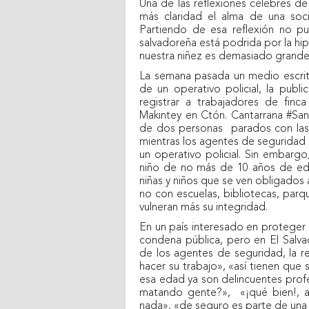
Una de las reflexiones célebres d
más claridad el alma de una soc
Partiendo de esa reflexión no p
salvadoreña está podrida por la hi
nuestra niñez es demasiado grande
La semana pasada un medio escrit
de un operativo policial, la publ
registrar a trabajadores de finc
Makintey en Ctón. Cantarrana #Sa
de dos personas
parados con las
mientras los agentes de seguridad 
un operativo policial. Sin embarg
niño de no más de 10 años de edad,
niñas y niños que se ven obligados 
no con escuelas, bibliotecas, parq
vulneran más su integridad.
En un país interesado en proteger 
condena pública, pero en El Salv
de los agentes de seguridad, la re
hacer su trabajo», «así tienen que 
esa edad ya son delincuentes prof
matando gente?»,
«¡qué bien!, 
nada», «de seguro es parte de una f