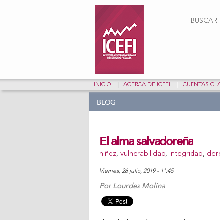
Form
BUSCAR E
INICIO
ACERCA DE ICEFI
CUENTAS CL
BLOG
El alma salvadoreña
niñez
,
vulnerabilidad
,
integridad
,
der
viernes, 26 julio, 2019 - 11:45
Por
Lourdes Molina