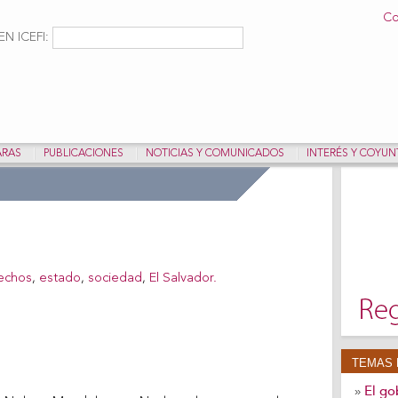
Pasar al
Co
contenido
ulario de búsqueda
Buscar
N ICEFI:
principal
ARAS
PUBLICACIONES
NOTICIAS Y COMUNICADOS
INTERÉS Y COYU
echos
,
estado
,
sociedad
,
El Salvador.
TEMAS 
El go
»