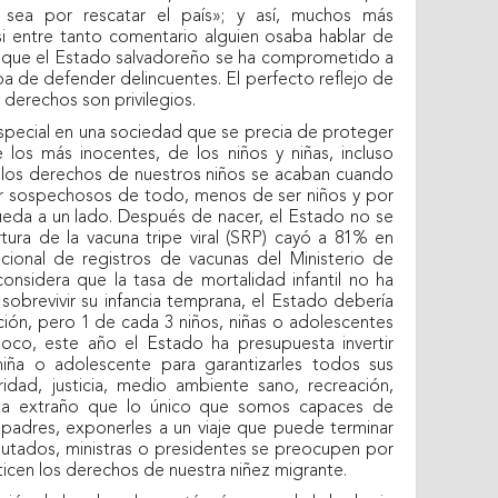
 sea por rescatar el país»; y así, muchos más
si entre tanto comentario alguien osaba hablar de
os que el Estado salvadoreño se ha comprometido a
ba de defender delincuentes. El perfecto reflejo de
 derechos son privilegios.
special en una sociedad que se precia de proteger
 los más inocentes, de los niños y niñas, incluso
 los derechos de nuestros niños se acaban cuando
r sospechosos de todo, menos de ser niños y por
ueda a un lado. Después de nacer, el Estado no se
tura de la vacuna tripe viral (SRP) cayó a 81% en
cional de registros de vacunas del Ministerio de
onsidera que la tasa de mortalidad infantil no ha
 sobrevivir su infancia temprana, el Estado debería
ción, pero 1 de cada 3 niños, niñas o adolescentes
poco, este año el Estado ha presupuesta invertir
iña o adolescente para garantizarles todos sus
idad, justicia, medio ambiente sano, recreación,
ulta extraño que lo único que somos capaces de
s padres, exponerles a un viaje que puede terminar
diputados, ministras o presidentes se preocupen por
ticen los derechos de nuestra niñez migrante.