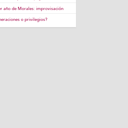
r año de Morales: improvisación
eraciones o privilegios?