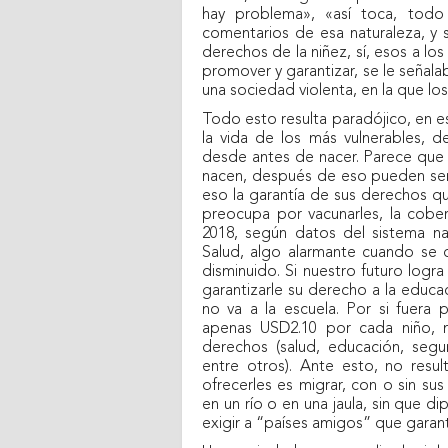
hay problema», «así toca, todo
comentarios de esa naturaleza, y 
derechos de la niñez, sí, esos a l
promover y garantizar, se le señala
una sociedad violenta, en la que los
Todo esto resulta paradójico, en e
la vida de los más vulnerables, de
desde antes de nacer. Parece que
nacen, después de eso pueden se
eso la garantía de sus derechos q
preocupa por vacunarles, la cober
2018, según datos del sistema na
Salud, algo alarmante cuando se c
disminuido. Si nuestro futuro logra
garantizarle su derecho a la educa
no va a la escuela. Por si fuera 
apenas USD2.10 por cada niño, n
derechos (salud, educación, segur
entre otros). Ante esto, no res
ofrecerles es migrar, con o sin su
en un río o en una jaula, sin que 
exigir a “países amigos” que garan