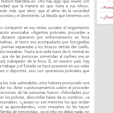
e Nelson Mandela es: «No hay algo que revele con
iedad que la manera en que trata a sus niños».
Prime
»
uedo más que decir que el alma de la sociedad
pocresía y el desinterés. La deuda que tenemos con
¿Exon
»
.
o compartió en sus redes sociales el seguimiento
icación enunciaba: «Agentes policiales proceden a
a durante operativo por enfrentamiento en finca
ntaAna», el texto era acompañado por fotografías
 piernas separadas y los brazos detrás del cuello,
los revisaban. Hasta acá nada fuera de lo normal en
o, una de las personas sometidas al cacheo era un
 trabajador de la finca. Sí, en nuestro país, hay
a trabajar y el Estado se hace presente en sus vidas
ues o deportes, sino con operativos policiales que
a los más vulnerables, esto hubiera provocado una
ador no. Ante cuestionamientos sobre el proceder
acciones de las personas fueron: «felicidades por
ser los policías, desconfiar hasta de su sombra», «a
esionales», «¿acaso no son menores los que andan
así va aprendiendo», «con revisarlos no les hacen
amilia de terroristas», «si el niño no debe nada, no