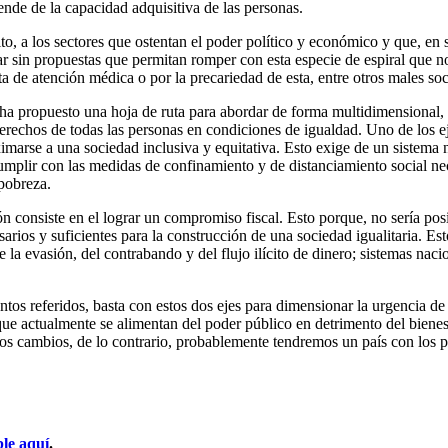
ende de la capacidad adquisitiva de las personas.
rito, a los sectores que ostentan el poder político y económico y que, 
 sin propuestas que permitan romper con esta especie de espiral que nos
a de atención médica o por la precariedad de esta, entre otros males soc
), ha propuesto una hoja de ruta para abordar de forma multidimensional
erechos de todas las personas en condiciones de igualdad. Uno de los ej
imarse a una sociedad inclusiva y equitativa. Esto exige de un sistema 
umplir con las medidas de confinamiento y de distanciamiento social nec
pobreza.
ión consiste en el lograr un compromiso fiscal. Esto porque, no sería posi
arios y suficientes para la construcción de una sociedad igualitaria. Est
de la evasión, del contrabando y del flujo ilícito de dinero; sistemas na
ntos referidos, basta con estos dos ejes para dimensionar la urgencia de
r que actualmente se alimentan del poder público en detrimento del bienes
tos cambios, de lo contrario, probablemente tendremos un país con los
ble aquí
.