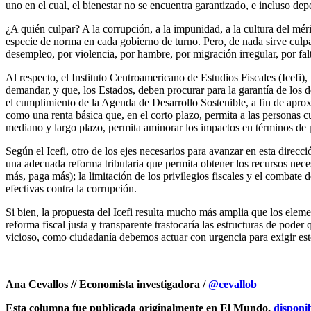
uno en el cual, el bienestar no se encuentra garantizado, e incluso dep
¿A quién culpar? A la corrupción, a la impunidad, a la cultura del mé
especie de norma en cada gobierno de turno. Pero, de nada sirve culpar
desempleo, por violencia, por hambre, por migración irregular, por falt
Al respecto, el Instituto Centroamericano de Estudios Fiscales (Icefi
demandar, y que, los Estados, deben procurar para la garantía de los d
el cumplimiento de la Agenda de Desarrollo Sostenible, a fin de aprox
como una renta básica que, en el corto plazo, permita a las personas c
mediano y largo plazo, permita aminorar los impactos en términos de 
Según el Icefi, otro de los ejes necesarios para avanzar en esta direcc
una adecuada reforma tributaria que permita obtener los recursos neces
más, paga más); la limitación de los privilegios fiscales y el combate 
efectivas contra la corrupción.
Si bien, la propuesta del Icefi resulta mucho más amplia que los eleme
reforma fiscal justa y transparente trastocaría las estructuras de pode
vicioso, como ciudadanía debemos actuar con urgencia para exigir es
Ana Cevallos // Economista investigadora /
@cevallob
Esta columna fue publicada originalmente en El Mundo,
disponi