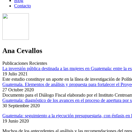
Blog
Contacto
Ana Cevallos
Publicaciones Recientes
La inversión pública destinada a las mujeres en Guatemala: entre la es
19 Julio 2021
Este estudio constituye un aporte en la línea de investigación de Polít
Guatemala. Elementos de análisis y propuesta para fortalecer el Proy
27 Octubre 2020
Documento para el Diálogo Fiscal elaborado por el Instituto Centroame
Guatemala: diagnóstico de los avances en el proceso de apertura por se
30 Septiembre 2020
Guatemala: seguimiento a la ejecución presupuestaria, con énfasis en
19 Junio 2020
Muchos de los antecedentes al análisis y las recomendaciones del pre