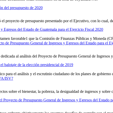
ón del presupuesto de 2020
 proyecto de presupuesto presentado por el Ejecutivo, con lo cual, de c
 y Egresos del Estado de Guatemala para el Ejercicio Fiscal 2020
 dictamen favorable1 que la Comisión de Finanzas Públicas y Moneda (CF
cto de Presupuesto General de Ingresos y Egresos del Estado para el Ej
á dedicada al análisis del Proyecto de Presupuesto General de Ingresos 
el balotaje de la elección presidencial de 2019
o para el análisis y el escrutinio ciudadano de los planes de gobierno d
 IVA/ISV?
ectos sobre el bienestar, la pobreza, la desigualdad de ingresos y sobre
r el Proyecto de Presupuesto General de Ingresos y Egresos del Estado pa