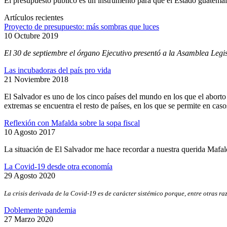
El presupuesto público es un instrumento para que el Estado guatemal
Artículos recientes
Proyecto de presupuesto: más sombras que luces
10 Octubre 2019
El 30 de septiembre el órgano Ejecutivo presentó a la Asamblea Legis
Las incubadoras del país pro vida
21 Noviembre 2018
El Salvador es uno de los cinco países del mundo en los que el abort
extremas se encuentra el resto de países, en los que se permite en cas
Reflexión con Mafalda sobre la sopa fiscal
10 Agosto 2017
La situación de El Salvador me hace recordar a nuestra querida Mafal
La Covid-19 desde otra economía
29 Agosto 2020
La crisis derivada de la Covid-19 es de carácter sistémico porque, entre otras r
Doblemente pandemia
27 Marzo 2020