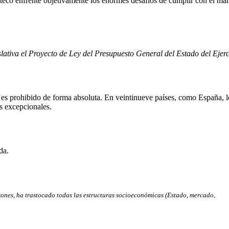
teco enfrente objetivamente los enormes desafíos de cumplir con el man
lativa el Proyecto de Ley del Presupuesto General del Estado del Ejerc
o es prohibido de forma absoluta. En veintinueve países, como España, 
os excepcionales.
da.
azones, ha trastocado todas las estructuras socioeconómicas (Estado, mercado,