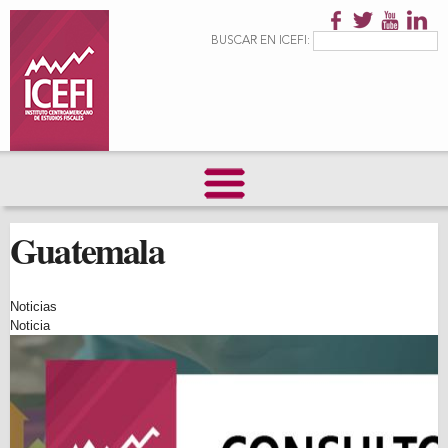
Pasar al
contenido
Formulario de
Buscar
BUSCAR EN ICEFI:
principal
búsqueda
Guatemala
Noticias
Noticia