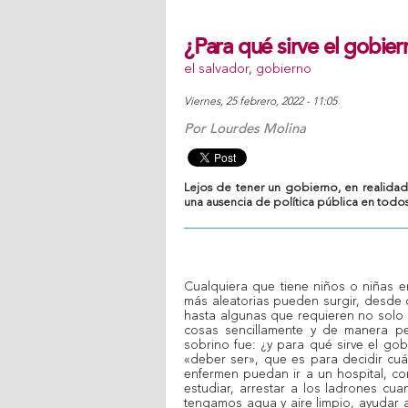
¿Para qué sirve el gobier
el salvador
,
gobierno
viernes, 25 febrero, 2022 - 11:05
Por
Lourdes Molina
Lejos de tener un gobierno, en realida
una ausencia de política pública en todos
Cualquiera que tiene niños o niñas 
más aleatorias pueden surgir, desde 
hasta algunas que requieren no solo 
cosas sencillamente y de manera pe
sobrino fue: ¿y para qué sirve el go
«deber ser», que es para decidir cu
enfermen puedan ir a un hospital, co
estudiar, arrestar a los ladrones cu
tengamos agua y aire limpio, ayudar 