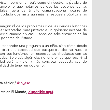
xisten, pero en un país como el nuestro, la palabra de
cambio lo que notamos es que las acciones de las
ntales, fuera del ámbito comunicacional, ocurre de
iculada que limita aún más la respuesta pública a las
 magnitud de los problemas o de las deudas históricas
er aceptadas para justificar a un gobierno incapaz de
pecial cuando en casi 3 años de administración se ha
s poderes del Estado.
 es responder una pregunta a un niño, sino cómo desde
nstruir una sociedad que busque transformar nuestro
con sus funciones, en especial, las vinculadas con las
das. Solo así, algún día, no tendremos que recurrir al
idad será la mejor y más concreta respuesta cuando
tilidad de tener un gobierno.
ta sénior /
@lb_esc
ente en El Mundo,
disponible aquí
.