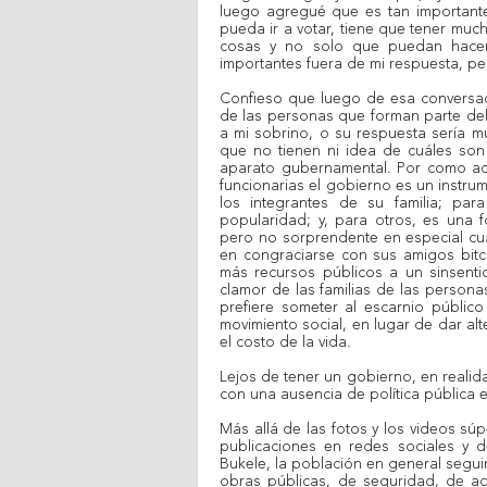
luego agregué que es tan important
pueda ir a votar, tiene que tener mu
cosas y no solo que puedan hacer
importantes fuera de mi respuesta, pe
Confieso que luego de esa convers
de las personas que forman parte del
a mi sobrino, o su respuesta sería m
que no tienen ni idea de cuáles son
aparato gubernamental. Por como act
funcionarias el gobierno es un instru
los integrantes de su familia; pa
popularidad; y, para otros, es una 
pero no sorprendente en especial cu
en congraciarse con sus amigos bitco
más recursos públicos a un sinsenti
clamor de las familias de las persona
prefiere someter al escarnio público
movimiento social, en lugar de dar alt
el costo de la vida.
Lejos de tener un gobierno, en realid
con una ausencia de política pública 
Más allá de las fotos y los videos súp
publicaciones en redes sociales y 
Bukele, la población en general segu
obras públicas, de seguridad, de acc