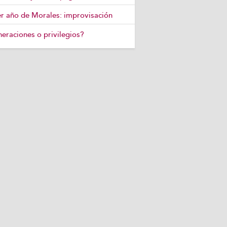
r año de Morales: improvisación
eraciones o privilegios?