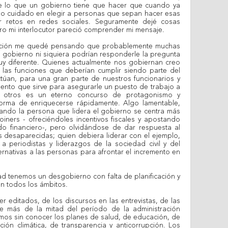
e lo que un gobierno tiene que hacer que cuando ya
cho cuidado en elegir a personas que sepan hacer esas
 retos en redes sociales. Seguramente dejé cosas
ro mi interlocutor pareció comprender mi mensaje.
ación me quedé pensando que probablemente muchas
 gobierno ni siquiera podrían responderle la pregunta
uy diferente. Quienes actualmente nos gobiernan creo
 las funciones que deberían cumplir siendo parte del
úan, para una gran parte de nuestros funcionarios y
mento que sirve para asegurarle un puesto de trabajo a
ra otros es un eterno concurso de protagonismo y
forma de enriquecerse rápidamente. Algo lamentable,
ando la persona que lidera el gobierno se centra más
iners - ofreciéndoles incentivos fiscales y apostando
do financiero-, pero olvidándose de dar respuesta al
s desaparecidas; quien debiera liderar con el ejemplo,
 a periodistas y liderazgos de la sociedad civil y del
ernativas a las personas para afrontar el incremento en
ad tenemos un desgobierno con falta de planificación y
en todos los ámbitos.
er editados, de los discursos en las entrevistas, de las
de más de la mitad del período de la administración
imos sin conocer los planes de salud, de educación, de
ión climática, de transparencia y anticorrupción. Los