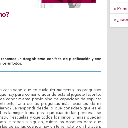
Prime
»
no?
¿Exon
»
d tenemos un desgobierno con falta de planificación y con
 los ámbitos.
en casa sabe que en cualquier momento las preguntas
qué hay para comer o adónde está el juguete favorito,
de conocimiento previo sino de capacidad de explicar
rtinente. Una de las preguntas más recientes de mi
bierno? Le respondí desde lo que considero que es el
ál es la mejor forma para que cuando las personas se
nstruir escuelas y que todos los niños y niñas puedan
ando le roban a alguien, cuidar los bosques para que
a las personas cuando hay un terremoto o un huracán;