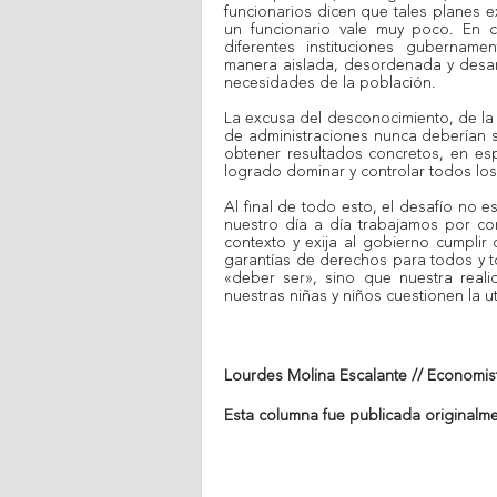
funcionarios dicen que tales planes e
un funcionario vale muy poco. En 
diferentes instituciones gubername
manera aislada, desordenada y desart
necesidades de la población.
La excusa del desconocimiento, de la
de administraciones nunca deberían s
obtener resultados concretos, en es
logrado dominar y controlar todos lo
Al final de todo esto, el desafío no
nuestro día a día trabajamos por co
contexto y exija al gobierno cumplir 
garantías de derechos para todos y to
«deber ser», sino que nuestra real
nuestras niñas y niños cuestionen la u
Lourdes Molina Escalante // Economis
Esta columna fue publicada originalm