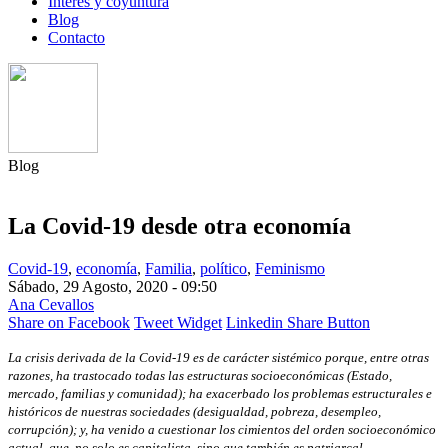
Interés y coyuntura
Blog
Contacto
Blog
La Covid-19 desde otra economía
Covid-19
,
economía
,
Familia
,
político
,
Feminismo
Sábado, 29 Agosto, 2020 - 09:50
Ana Cevallos
Share on Facebook
Tweet Widget
Linkedin Share Button
La crisis derivada de la Covid-19 es de carácter sistémico porque, entre otras
razones, ha trastocado todas las estructuras socioeconómicas (Estado,
mercado, familias y comunidad); ha exacerbado los problemas estructurales e
históricos de nuestras sociedades (desigualdad, pobreza, desempleo,
corrupción); y, ha venido a cuestionar los cimientos del orden socioeconómico
actual, que, no solo es capitalista, sino que también es patriarcal.