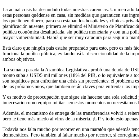
La actual crisis ha desnudado todas nuestras carencias. Un mercado lab
estas personas quédense en casa, sin medidas que garanticen sus ingre
los que tienen dinero, para eso estaban los hospitales y clínicas priv
planificación ausente, primero se eliminó el Ministerio de Planificac
política económica desahuciada, sin política monetaria y con una polít
mayor vulnerabilidad. Habrá que ser muy caradura para seguirlo man
Está claro que ningún país estaba preparado para esto, pero es más fá
funciona la política pública; evitando así la discrecionalidad de la i
ambos objetivos.
La semana pasada la Asamblea Legislativa aprobó una deuda de USD2 m
monto suba a USD5 mil millones (18% del PIB, o lo equivalente a tod
son raquíticos para enfrentar una crisis sin precedentes; el problema 
de los próximos años, que también serán claves para enfrentar los imp
Y es motivo de preocupación que sigue sin hacerse una sola solicitud 
innecesario como equipo militar –en estos momentos no necesitamos b
Además, el mecanismo de entrega de las transferencias volvió a reiter
pero le tiene más miedo al virus de la miseria. ¡Uf! y todo esto apenas
Todavía nos falta mucho por recorrer en una maratón que además ten
democráticos. Pero también al faltar mucho por recorrer, si corregimos