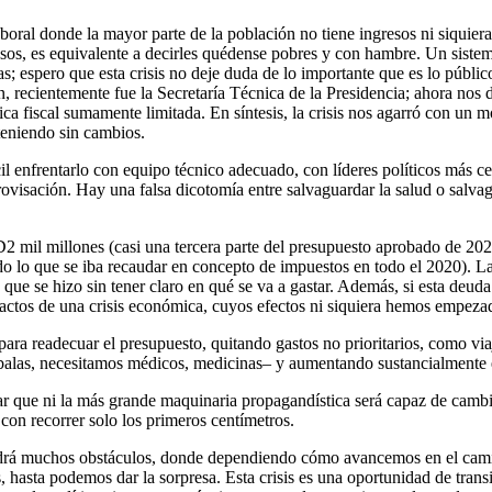
oral donde la mayor parte de la población no tiene ingresos ni siquiera 
sos, es equivalente a decirles quédense pobres y con hambre. Un sistem
adas; espero que esta crisis no deje duda de lo importante que es lo públ
ión, recientemente fue la Secretaría Técnica de la Presidencia; ahora n
ica fiscal sumamente limitada. En síntesis, la crisis nos agarró con un
teniendo sin cambios.
cil enfrentarlo con equipo técnico adecuado, con líderes políticos más
mprovisación. Hay una falsa dicotomía entre salvaguardar la salud o sal
il millones (casi una tercera parte del presupuesto aprobado de 2020,
o lo que se iba recaudar en concepto de impuestos en todo el 2020). L
es que se hizo sin tener claro en qué se va a gastar. Además, si esta de
actos de una crisis económica, cuyos efectos ni siquiera hemos empezad
para readecuar el presupuesto, quitando gastos no prioritarios, como via
alas, necesitamos médicos, medicinas– y aumentando sustancialmente e
ar que ni la más grande maquinaria propagandística será capaz de cambi
 con recorrer solo los primeros centímetros.
drá muchos obstáculos, donde dependiendo cómo avancemos en el camino
, hasta podemos dar la sorpresa. Esta crisis es una oportunidad de transi