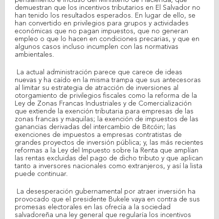
pensamiento e incluso del Ministerio de Hacienda, que
demuestran que los incentivos tributarios en El Salvador no
han tenido los resultados esperados. En lugar de ello, se
han convertido en privilegios para grupos y actividades
económicas que no pagan impuestos, que no generan
empleo o que lo hacen en condiciones precarias, y que en
algunos casos incluso incumplen con las normativas
ambientales.
La actual administración parece que carece de ideas
nuevas y ha caído en la misma trampa que sus antecesoras
al limitar su estrategia de atracción de inversiones al
otorgamiento de privilegios fiscales como la reforma de la
Ley de Zonas Francas Industriales y de Comercialización
que extiende la exención tributaria para empresas de las
zonas francas y maquilas; la exención de impuestos de las
ganancias derivadas del intercambio de Bitcóin; las
exenciones de impuestos a empresas contratistas de
grandes proyectos de inversión pública; y, las más recientes
reformas a la Ley del Impuesto sobre la Renta que amplían
las rentas excluidas del pago de dicho tributo y que aplican
tanto a inversores nacionales como extranjeros, y así la lista
puede continuar.
La desesperación gubernamental por atraer inversión ha
provocado que el presidente Bukele vaya en contra de sus
promesas electorales en las ofrecía a la sociedad
salvadoreña una ley general que regularía los incentivos