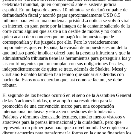
celebridad mundial, quien compareció ante el sistema judicial
español. En un lapso de apenas 10 minutos, se declaró culpable de
defraudación fiscal y acordó pagar aproximadamente USD 8.5
millones para evitar una condena a prisión.La noticia se volvió viral
en internet, en gran parte por la imagen de la cantante saliendo de la
corte como alguien que asiste a un desfile de modas y no como
quien acaba de reconocer que no pagó los impuestos que le
correspondían y fue juzgada por ello. Pero lo verdaderamente
importante es que, en España, la evasión de impuestos es un delito
que incluso puede implicar cárcel para la persona infractora y que la
administración tributaria tiene las herramientas para perseguir a los y
las contribuyentes que no cumplan con sus obligaciones fiscales,
independientemente de quien se trate, además de Shakira, Messi y
Cristiano Ronaldo también han tenido que saldar sus deudas con
hacienda. Estos nos recuerdan que, así como se factura, se debe
tributar.
El segundo de los hechos ocurrió en el seno de la Asamblea General
de las Naciones Unidas, que adoptó una resolución para la
promoción de una convención marco para una cooperación
internacional inclusiva y eficaz en cuestiones de tributación.
Palabras y términos demasiado técnicos, mucho menos vistosos y
atractivos para la prensa internacional y la ciudadanía, pero que
representan un primer paso para que a nivel mundial se empiecen a
discutir acuerdos para transformar la forma en la que se financian los