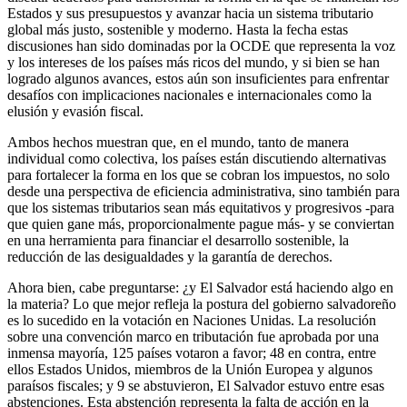
Estados y sus presupuestos y avanzar hacia un sistema tributario
global más justo, sostenible y moderno. Hasta la fecha estas
discusiones han sido dominadas por la OCDE que representa la voz
y los intereses de los países más ricos del mundo, y si bien se han
logrado algunos avances, estos aún son insuficientes para enfrentar
desafíos con implicaciones nacionales e internacionales como la
elusión y evasión fiscal.
Ambos hechos muestran que, en el mundo, tanto de manera
individual como colectiva, los países están discutiendo alternativas
para fortalecer la forma en los que se cobran los impuestos, no solo
desde una perspectiva de eficiencia administrativa, sino también para
que los sistemas tributarios sean más equitativos y progresivos -para
que quien gane más, proporcionalmente pague más- y se conviertan
en una herramienta para financiar el desarrollo sostenible, la
reducción de las desigualdades y la garantía de derechos.
Ahora bien, cabe preguntarse: ¿y El Salvador está haciendo algo en
la materia? Lo que mejor refleja la postura del gobierno salvadoreño
es lo sucedido en la votación en Naciones Unidas. La resolución
sobre una convención marco en tributación fue aprobada por una
inmensa mayoría, 125 países votaron a favor; 48 en contra, entre
ellos Estados Unidos, miembros de la Unión Europea y algunos
paraísos fiscales; y 9 se abstuvieron, El Salvador estuvo entre esas
abstenciones. Esta abstención representa la falta de acción en la