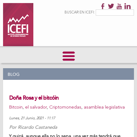
Pasar al
contenido
Formulario de
Buscar
BUSCAR EN ICEFI:
principal
búsqueda
BLOG
Doña Rosa y el bitcóin
Bitcoin
,
el salvador
,
Criptomonedas
,
asamblea legislativa
Lunes, 21 Junio, 2021 - 11:17
Por
Ricardo Castaneda
Share on Facebook
Tweet Widget
Linkedin Share Button
Y quizá, aunque ella no lo sepa, una vez más tendrá que