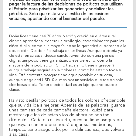
pagar la factura de las decisiones de políticos que utilizan
el Estado para privatizar las ganancias y socializar las
pérdidas. Solo que esta vez al estilo de los casinos
virtuales, apostando con el bienestar del pueblo.
Doña Rosa tiene casi 70 años. Nació y creció en el área rural,
donde aprender a leer era un privilegio, especialmente para las
niñas. A ella, como a la mayoría, no se le garantizó el derecho a la
educación. Desde niña trabaja en las fincas. Aunque debería ya
de estar en su casa, descansando, viviendo con una pensión
digna, tampoco tiene garantizado ese derecho, como la
mayoría de la población. Si no trabaja no tiene ingresos. Y
aunque trabaje seguirá en la pobreza, como ha estado toda su
vida. Está contenta porque tiene agua potable en su casa,
aunque paga casi USD10 al mes por un servicio que recibe solo
dos horas al día. Tener electricidad es un lujo que no puede
darse.
Ha visto desfilar políticos de todos los colores ofreciéndole
que su vida iba a mejorar. Además de las palabras, guarda
unas camisas de cada campaña electoral, quizá para
mostrar que los de antes y los de ahora no son tan
diferentes. Cada día es incierto, pues no tiene asegurado
que vaya a comer o que podrá pagar sus medicinas,
tampoco tiene asegurado, por la delincuencia, que volverá
a su casa.