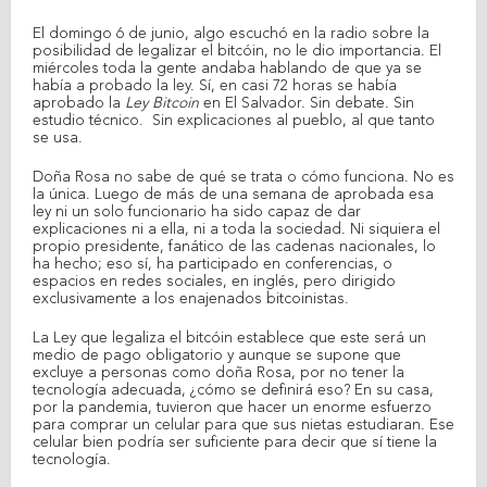
El domingo 6 de junio, algo escuchó en la radio sobre la
posibilidad de legalizar el bitcóin, no le dio importancia. El
miércoles toda la gente andaba hablando de que ya se
había a probado la ley. Sí, en casi 72 horas se había
aprobado la
Ley Bitcoin
en El Salvador. Sin debate. Sin
estudio técnico. Sin explicaciones al pueblo, al que tanto
se usa.
Doña Rosa no sabe de qué se trata o cómo funciona. No es
la única. Luego de más de una semana de aprobada esa
ley ni un solo funcionario ha sido capaz de dar
explicaciones ni a ella, ni a toda la sociedad. Ni siquiera el
propio presidente, fanático de las cadenas nacionales, lo
ha hecho; eso sí, ha participado en conferencias, o
espacios en redes sociales, en inglés, pero dirigido
exclusivamente a los enajenados bitcoinistas.
La Ley que legaliza el bitcóin establece que este será un
medio de pago obligatorio y aunque se supone que
excluye a personas como doña Rosa, por no tener la
tecnología adecuada, ¿cómo se definirá eso? En su casa,
por la pandemia, tuvieron que hacer un enorme esfuerzo
para comprar un celular para que sus nietas estudiaran. Ese
celular bien podría ser suficiente para decir que sí tiene la
tecnología.