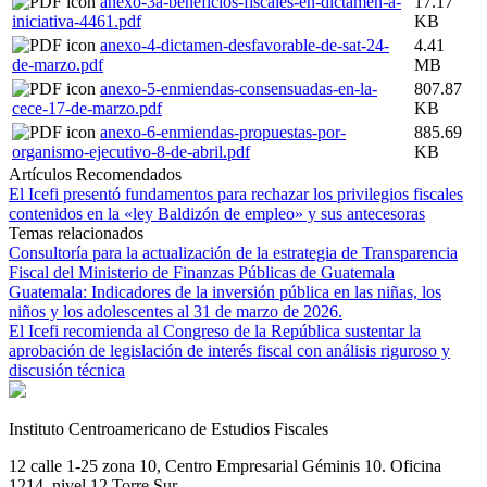
anexo-3a-beneficios-fiscales-en-dictamen-a-
17.17
iniciativa-4461.pdf
KB
anexo-4-dictamen-desfavorable-de-sat-24-
4.41
de-marzo.pdf
MB
anexo-5-enmiendas-consensuadas-en-la-
807.87
cece-17-de-marzo.pdf
KB
anexo-6-enmiendas-propuestas-por-
885.69
organismo-ejecutivo-8-de-abril.pdf
KB
Artículos Recomendados
El Icefi presentó fundamentos para rechazar los privilegios fiscales
contenidos en la «ley Baldizón de empleo» y sus antecesoras
Temas relacionados
Consultoría para la actualización de la estrategia de Transparencia
Fiscal del Ministerio de Finanzas Públicas de Guatemala
Guatemala: Indicadores de la inversión pública en las niñas, los
niños y los adolescentes al 31 de marzo de 2026.
El Icefi recomienda al Congreso de la República sustentar la
aprobación de legislación de interés fiscal con análisis riguroso y
discusión técnica
Instituto Centroamericano de Estudios Fiscales
12 calle 1-25 zona 10, Centro Empresarial Géminis 10. Oficina
1214, nivel 12 Torre Sur.