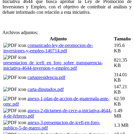
Iniciativa 4644 que busca aprobar la Ley de Promoción de
Inversiones y Empleo, con el objetivo de contribuir al análisis y
debate informado con relación a esta iniciativa.
Archivos adjuntos:
Adjunto
Tamaño
comunicado-ley-de-promocion-de-
195.6
inversiones-y-empleo-140714.pdf
KB
821.35
presentacion_de_icefi_en_foro_sobre_transparencia-
KB
iniciativa-4644-inversion-y-empleo.pdf
314.01
cartapresidencia.pdf
KB
147.21
carta-diputados.pdf
KB
anexo-1-plan-de-accion-de-guatemala-ante-
62.59
omc.pdf
KB
anexo-2-dictamen-de-cece-a-iniciativa-4644-
1.49
4-de-febrero.pdf
MB
anexo-3-presentacion-de-icefi-en-foro-
1.3 MB
publico-5-de-marzo.pdf