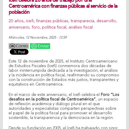
Icefi celebra 20 años de trabajo por una
Centroamérica con finanzas públicas al servicio de la
población
20 años
,
icefi
,
finanzas públicas
,
transparecia
,
desarrollo
,
aniversario
,
foro
,
política fiscal
,
análisis fiscal
Miércoles, 12 Noviembre, 2025 - 12:59
Este 12 de noviembre de 2025, el Instituto Centroamericano
de Estudios Fiscales (Icefi) conmemora dos décadas de
labor ininterrumpida dedicada a la investigación, el análisis
y la incidencia en política fiscal, reafirmando su compromiso
con la construcción de Estados más justos, transparentes y
equitativos en Centroamérica.
En el marco de este aniversario, el Icefi celebra el
Foro “Los
desafíos en la política fiscal de Centroamérica”
, un espacio
de reflexión académica y diálogo plural en el que
autoridades y especialistas comparten perspectivas sobre
el papel de la política fiscal para promover el desarrollo
sostenible, la transparencia y la democracia en la región.
Desde su fundación en 2005, el Icefi ha trabajado con rigor