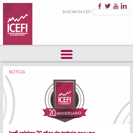
Pasar al
contenido
Formulario de
Buscar
BUSCAR EN ICEFI:
principal
búsqueda
NOTICIA