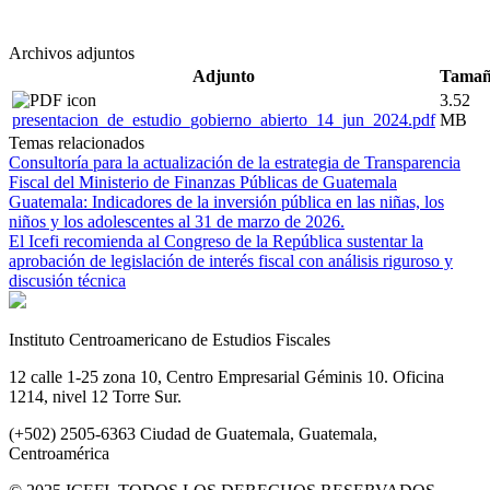
Archivos adjuntos
Adjunto
Tama
3.52
presentacion_de_estudio_gobierno_abierto_14_jun_2024.pdf
MB
Temas relacionados
Consultoría para la actualización de la estrategia de Transparencia
Fiscal del Ministerio de Finanzas Públicas de Guatemala
Guatemala: Indicadores de la inversión pública en las niñas, los
niños y los adolescentes al 31 de marzo de 2026.
El Icefi recomienda al Congreso de la República sustentar la
aprobación de legislación de interés fiscal con análisis riguroso y
discusión técnica
Instituto Centroamericano de Estudios Fiscales
12 calle 1-25 zona 10, Centro Empresarial Géminis 10. Oficina
1214, nivel 12 Torre Sur.
(+502) 2505-6363 Ciudad de Guatemala, Guatemala,
Centroamérica