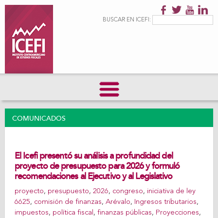
Pasar al
contenido
Formulario de
Buscar
BUSCAR EN ICEFI:
principal
búsqueda
COMUNICADOS
El Icefi presentó su análisis a profundidad del
proyecto de presupuesto para 2026 y formuló
recomendaciones al Ejecutivo y al Legislativo
proyecto
,
presupuesto
,
2026
,
congreso
,
iniciativa de ley
6625
,
comisión de finanzas
,
Arévalo
,
Ingresos tributarios
,
impuestos
,
política fiscal
,
finanzas públicas
,
Proyecciones
,