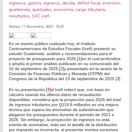
ingresos
,
gastos
,
egresos
,
deuda
,
déficit fiscal
,
inversión
,
guatemala
,
quetzales
,
economía
,
carga tributaria
,
resultados
,
SAT
,
icefi
Martes, 11 Noviembre, 2025 - 18:32
Share on Facebook
Tweet Widget
Linkedin Share Button
En un evento público realizado hoy, el Instituto
Centroamericano de Estudios Fiscales (Icefi) presentó su
estudio Guatemala: análisis y recomendaciones para el
proyecto de presupuesto para 2026,
[1]
en el cual profundiza
y amplía el primer análisis publicado en su comunicado del
16 de septiembre de 2025,
[2]
y presentado en la sesión de la
Comisión de Finanzas Públicas y Moneda (CFPM) del
Congreso de la República del 23 de septiembre de 2025.
[3]
En su presentación,
[4]
el Icefi reiteró que, con base en
cálculos usando los últimos datos de recaudación
disponibles, considera que la proyección para 2026 del
total
de ingresos tributarios por Q119.8 millardos es una mejora
técnica que supera las anomalías de subestimación que
plagaron los presupuestos durante el período de 2021 a
2025. Sin embargo, la proyección de ingresos no está
exenta de anomalías, toda vez el detalle de la distribución
por impuesto es incorrecta, al presentar montos excesivos