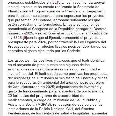
ordinarios
establecidos en ley.
[5]
El Icefi recomienda apoyar
los esfuerzos que ha estado realizando la Secretaría de
Planificación y Programación de la Presidencia (Segeplan),
para fortalecer su capacidad para supervisar los proyectos
que presentan los Codede, aprobado solamente los que
estén correctamente formulados. En este sentido, el Icefi
recomienda al Congreso de la República derogar el Decreto
número 7-2025, y no aprobar el artículo 55 de la iniciativa de
ley 6625,
[6]
con la que el Ejecutivo presentó el proyecto de
presupuesto para 2026, por contravenir la Ley Orgánica del
Presupuesto y tener efectos fiscales nocivos, debilitando los
controles al gasto ejecutado por los Codede.
Los aspectos más positivos y valiosos que el Icefi identifica
en el proyecto de presupuesto son algunas de las
asignaciones de gasto para áreas de salud, seguridad e
inversión social. El Icefi saluda como positivas las propuestas
de: asignar Q155.0 millones al ministerio de Energía y Minas
para la recuperación ambiental del área del pozo petrolero
de Xan, clausurado en 2025; asignaciones de inversión y
gasto de funcionamiento para la apertura de por lo menos
20 farmacias del programa de accesibilidad de
medicamentos, a cargo del ministerio de Salud Pública y
Asistencia Social (MSPAS); renovación de equipo y de las
instalaciones de la Policía Nacional Civil, del Sistema
Penitenciario, de los centros de salud y hospitales; aumentar