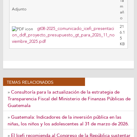
Ta
m
Adjunto
añ
o
21
gt08-2025_comunicado_icefi_presentaci
6.1
on_ddf_proyecto_presupuesto_gt_para_2026_11_no
5
viembre_2025.pdf
KB
TEMAS RELACIONADOS
Consultoría para la actualización de la estrategia de
»
Transparencia Fiscal del Ministerio de Finanzas Públicas de
Guatemala
Guatemala: Indicadores de la inversión pública en las
»
niñas, los niños y los adolescentes al 31 de marzo de 2026.
El Icefi recomienda al Congreso de la República sustentar
»