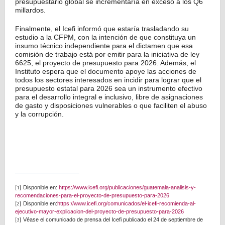
presupuestario global se incrementaría en exceso a los Q6
millardos.
Finalmente, el Icefi informó que estaría trasladando su
estudio a la CFPM, con la intención de que constituya un
insumo técnico independiente para el dictamen que esa
comisión de trabajo está por emitir para la iniciativa de ley
6625, el proyecto de presupuesto para 2026. Además, el
Instituto espera que el documento apoye las acciones de
todos los sectores interesados en incidir para lograr que el
presupuesto estatal para 2026 sea un instrumento efectivo
para el desarrollo integral e inclusivo, libre de asignaciones
de gasto y disposiciones vulnerables o que faciliten el abuso
y la corrupción.
Disponible en:
https://www.icefi.org/publicaciones/guatemala-analisis-y-
[1]
recomendaciones-para-el-proyecto-de-presupuesto-para-2026
Disponible en:
https://www.icefi.org/comunicados/el-icefi-recomienda-al-
[2]
ejecutivo-mayor-explicacion-del-proyecto-de-presupuesto-para-2026
Véase el comunicado de prensa del Icefi publicado el 24 de septiembre de
[3]