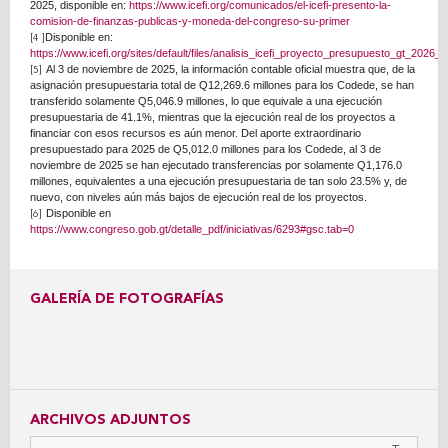
2025, disponible en:
https://www.icefi.org/comunicados/el-icefi-presento-la-
comision-de-finanzas-publicas-y-moneda-del-congreso-su-primer
Disponible en:
[4 ]
https://www.icefi.org/sites/default/files/analisis_icefi_proyecto_presupuesto_gt_2026
Al 3 de noviembre de 2025, la información contable oficial muestra que, de la
[5]
asignación presupuestaria total de Q12,269.6 millones para los Codede, se han
transferido solamente Q5,046.9 millones, lo que equivale a una ejecución
presupuestaria de 41.1%, mientras que la ejecución real de los proyectos a
financiar con esos recursos es aún menor. Del aporte extraordinario
presupuestado para 2025 de Q5,012.0 millones para los Codede, al 3 de
noviembre de 2025 se han ejecutado transferencias por solamente Q1,176.0
millones, equivalentes a una ejecución presupuestaria de tan solo 23.5% y, de
nuevo, con niveles aún más bajos de ejecución real de los proyectos.
Disponible en
[6]
https://www.congreso.gob.gt/detalle_pdf/iniciativas/6293#gsc.tab=0
GALERÍA DE FOTOGRAFÍAS
ARCHIVOS ADJUNTOS