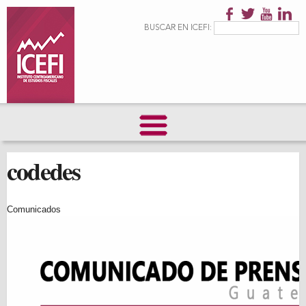
Pasar al
contenido
Formulario de
Buscar
BUSCAR EN ICEFI:
principal
búsqueda
codedes
Comunicados