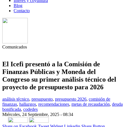
Interés y coyuntura
Blog
Contacto
Comunicados
El Icefi presentó a la Comisión de
Finanzas Públicas y Moneda del
Congreso su primer análisis técnico del
proyecto de presupuesto para 2026
análisis técnico
,
presupuesto
,
presupuesto 2026
,
comisión de
finanzas
,
hallazgos
,
recomendaciones
,
metas de recaudación
,
deuda
bonificada
,
codedes
Miércoles, 24 Septiembre, 2025 - 08:34
Share on Facebook
Tweet Widget
Linkedin Share Button