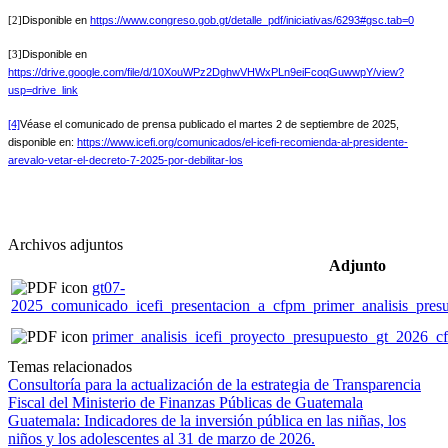
Disponible en
https://www.congreso.gob.gt/detalle_pdf/iniciativas/6293#gsc.tab=0
[2]
Disponible en
[3]
https://drive.google.com/file/d/10XouWPz2DghwVHWxPLn9eiFcoqGuwwpY/view?
usp=drive_link
[4]
Véase el comunicado de prensa publicado el martes 2 de septiembre de 2025,
disponible en:
https://www.icefi.org/comunicados/el-icefi-recomienda-al-presidente-
arevalo-vetar-el-decreto-7-2025-por-debilitar-los
Archivos adjuntos
Adjunto
gt07-
2025_comunicado_icefi_presentacion_a_cfpm_primer_analisis_pre
primer_analisis_icefi_proyecto_presupuesto_gt_2026_
Temas relacionados
Consultoría para la actualización de la estrategia de Transparencia
Fiscal del Ministerio de Finanzas Públicas de Guatemala
Guatemala: Indicadores de la inversión pública en las niñas, los
niños y los adolescentes al 31 de marzo de 2026.