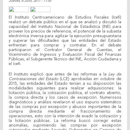
Jueves, 6 Julio, 2017 - 11:55
Share on Facebook
Tweet Widget
Linkedin Share Button
El Instituto Centroamericano de Estudios Fiscales (Icefi)
realizó un debate público en el que se analizó y discutió la
capacidad del Instituto Nacional de Estadística (INE) para
proveer los precios de referencia, el potencial de la subasta
electrónica inversa para agilizar la ejecución presupuestaria
y superar las dificultades que las entidades del Estado
enfrentan para comprar y contratar. En el debate
participaron el Contralor General de Cuentas, el
Viceministro de Ingresos y Evaluación Fiscal del Finanzas
Públicas, el Subgerente Técnico del INE, Acción Ciudadana y
el Icefi.
El Instituto explicó que antes de las reformas a la
Ley de
Contrataciones del Estado
(LCE) aprobadas en octubre de
2015, las entidades del Estado tenían a su disposición las
modalidades siguientes para realizar adquisiciones: la
licitación pública, la cotización pública, el contrato abierto,
la compra directa y los casos de excepción. Numerosos
diagnósticos y análisis revelaron el uso espurio sistemático
de las compras por excepción y abusos importantes de la
compra directa mediante el fraccionamiento de
operaciones, esto con la intención de evadir la cotización y
la licitación públicas. La reforma buscó corregir estas
anomalías, suprimiendo las compras por excepción