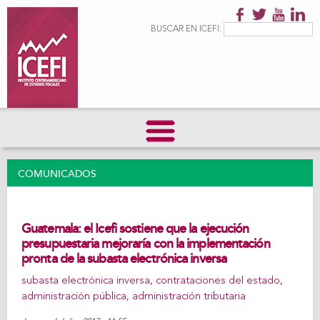
Pasar al
contenido
Formulario de
Buscar
BUSCAR EN ICEFI:
principal
búsqueda
COMUNICADOS
Guatemala: el Icefi sostiene que la ejecución
presupuestaria mejoraría con la implementación
pronta de la subasta electrónica inversa
subasta electrónica inversa
,
contrataciones del estado
,
administración pública
,
administración tributaria