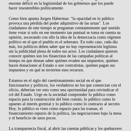
enorme déficit en la legitimidad de los gobiernos que los puede
hacer insostenibles políticamente.
Como bien apunta Jurgen Habermas: “la opacidad en lo público
provoca una pérdida del poder adquisitivo de las urnas”. Los
ciudadanos de este tiempo se preguntan constantemente qué sentido
tiene votar si solo en ese momento tan puntual se toma en cuenta su
opinión, socavando con ello la idea de la democracia como régimen
político en el que el pueblo es el soberano. En todo caso, cada día
más, los políticos deben saber que no hay representación legítima
sin la publicidad plena de todos sus actos. Los ciudadanos quieren
conocer quiénes son los financistas de las campañas políticas al
tiempo en que desean saber quiénes evaden sus impuestos, quiénes
hacen donaciones al Estado o son contratistas, quiénes pagan sus
impuestos y en qué se invierten esos recursos.
Estamos en el siglo del cuestionamiento social en el que
funcionarios y políticos, los verdaderos no los que comercian con el
oficio, deberían ver esto como una oportunidad para reivindicar el
rol del Estado. Urge en la sociedad comprender lo público como
espacio para la construcción del bien común; lo público como lo
opuesto al interés gremial y lo público como lo contrario al secreto.
Hoy, lo público es visto como espacio para las transas, el
financiamiento espurio de la política, las negociaciones bajo la mesa
y el beneficio de unos pocos.
La transparencia fiscal, al abrir las cuentas públicas y los quehaceres