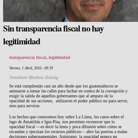
Sin transparencia fiscal no hay
legitimidad
transparencia fiscal
,
legitimidad
Viernes, 1 Abril, 2016 - 09:59
Jonathan Menkos Zeissig
Share on Facebook
Tweet Widget
Linkedin Share Button
Se está cumpliendo casi un año desde que los guatemaltecos se
animaron a tomar las calles para luchar en contra de la corrupción y
exigir la salida de aquellos gobernantes que al amparo de la
opacidad de sus acciones, utilizaron el poder público no para servir,
sino para servirse.
Los hechos que conocemos hoy sobre La Línea, los casos sobre el
lago de Amatitlán e Igss-Pisa, nos permiten reconocer que la
opacidad fiscal —es decir la lenta y poca difusión sobre cómo se
recaudan y ejecutan los recursos públicos— abre las puertas a malas
decisiones gubernamentales. Asimismo, la opacidad genera un