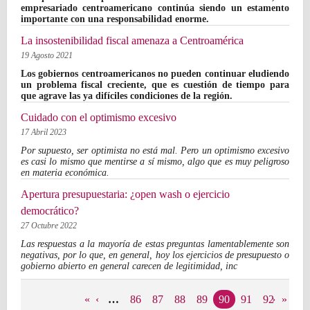
empresariado centroamericano continúa siendo un estamento
importante con una responsabilidad enorme.
La insostenibilidad fiscal amenaza a Centroamérica
19 Agosto 2021
Los gobiernos centroamericanos no pueden continuar eludiendo
un problema fiscal creciente, que es cuestión de tiempo para
que agrave las ya difíciles condiciones de la región.
Cuidado con el optimismo excesivo
17 Abril 2023
Por supuesto, ser optimista no está mal. Pero un optimismo excesivo
es casi lo mismo que mentirse a sí mismo, algo que es muy peligroso
en materia económica.
Apertura presupuestaria: ¿open wash o ejercicio
democrático?
27 Octubre 2022
Las respuestas a la mayoría de estas preguntas lamentablemente son
negativas, por lo que, en general, hoy los ejercicios de presupuesto o
gobierno abierto en general carecen de legitimidad, inc
Páginas
«
‹
…
86
87
88
89
90
91
92
›
»