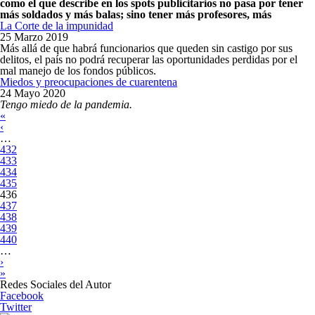
como el que describe en los spots publicitarios no pasa por tener
más soldados y más balas; sino tener más profesores, más
La Corte de la impunidad
25 Marzo 2019
Más allá de que habrá funcionarios que queden sin castigo por sus
delitos, el país no podrá recuperar las oportunidades perdidas por el
mal manejo de los fondos públicos.
Miedos y preocupaciones de cuarentena
24 Mayo 2020
Tengo miedo de la pandemia.
Páginas
«
‹
…
432
433
434
435
436
437
438
439
440
…
›
»
Redes Sociales del Autor
Facebook
Twitter