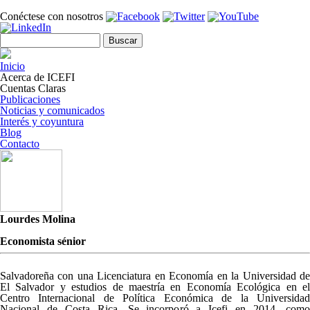
Pasar al contenido principal
Conéctese con nosotros
Formulario de búsqueda
Buscar
Inicio
Acerca de ICEFI
Cuentas Claras
Publicaciones
Noticias y comunicados
Interés y coyuntura
Blog
Contacto
Lourdes Molina
Economista sénior
Salvadoreña con una Licenciatura en Economía en la Universidad de
El Salvador y estudios de maestría en Economía Ecológica en el
Centro Internacional de Política Económica de la Universidad
Nacional de Costa Rica. Se incorporó a Icefi en 2014, como