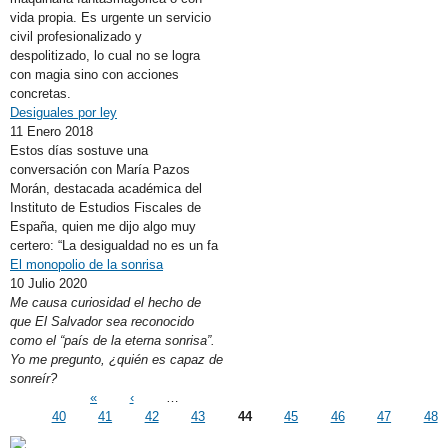
vida propia. Es urgente un servicio
civil profesionalizado y
despolitizado, lo cual no se logra
con magia sino con acciones
concretas.
Desiguales por ley
11 Enero 2018
Estos días sostuve una
conversación con María Pazos
Morán, destacada académica del
Instituto de Estudios Fiscales de
España, quien me dijo algo muy
certero: “La desigualdad no es un fa
El monopolio de la sonrisa
10 Julio 2020
Me causa curiosidad el hecho de
que El Salvador sea reconocido
como el “país de la eterna sonrisa”.
Yo me pregunto, ¿quién es capaz de
sonreír?
Páginas
«
‹
…
40
41
42
43
44
45
46
47
48