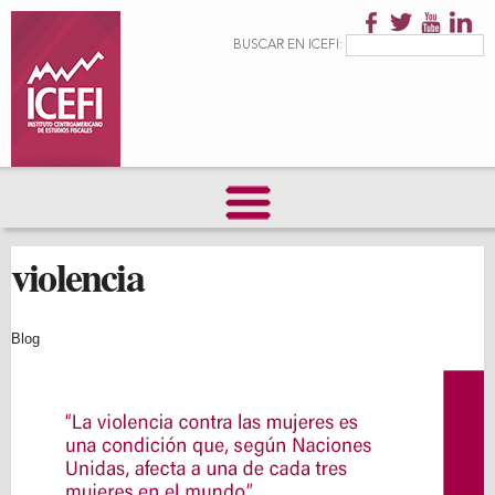
Pasar al
contenido
Formulario de
Buscar
BUSCAR EN ICEFI:
principal
búsqueda
violencia
Blog